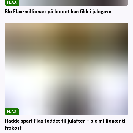
FLAX
Ble Flax-millionær på loddet hun fikk i julegave
FLAX
Hadde spart Flax-loddet til julaften – ble millionær til
frokost