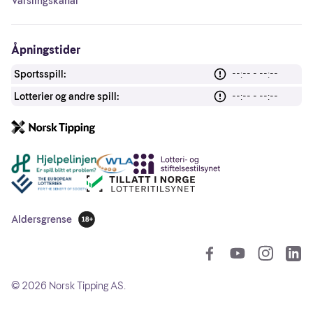
Varslingskanal
Åpningstider
Sportsspill:
--:-- - --:--
Lotterier og andre spill:
--:-- - --:--
Andre lenker
Aldersgrense
18 år
So
©
2026
Norsk Tipping AS.