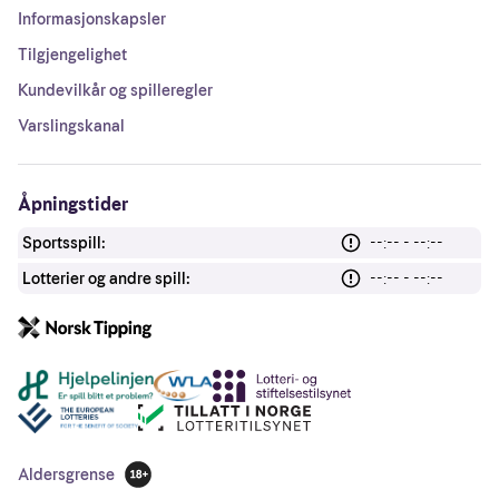
Informasjonskapsler
Tilgjengelighet
Kundevilkår og spilleregler
Varslingskanal
Åpningstider
Sportsspill:
--:-- - --:--
Lotterier og andre spill:
--:-- - --:--
Andre lenker
Aldersgrense
18 år