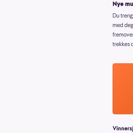
Nye mul
Du treng
med deg 
fremover
trekkes 
Vinners