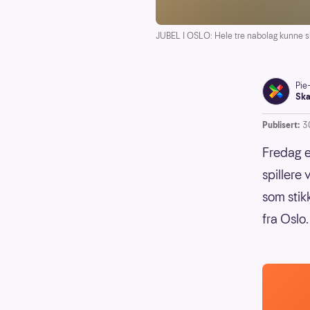
JUBEL I OSLO: Hele tre nabolag kunne sl
Pie
Ska
Publisert:
3
Fredag e
spillere
som stik
fra Oslo.