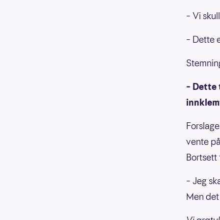
– Vi skul
– Dette 
Stemning
– Dette 
innklemt
Forslage
vente på
Bortsett 
– Jeg ska
Men det 