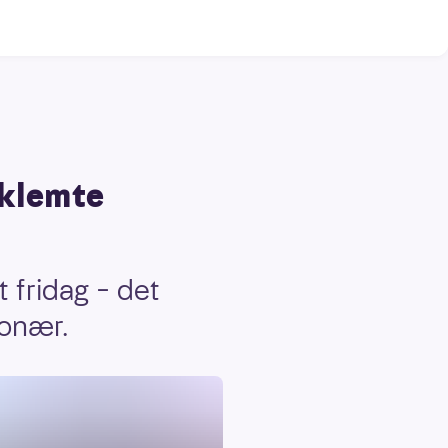
eklemte
 fridag – det
ionær.