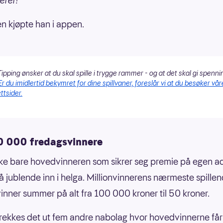
erer!
 kjøpte han i appen.
ipping ønsker at du skal spille i trygge rammer - og at det skal gi spenni
Er du imidlertid bekymret for dine spillvaner, foreslår vi at du besøker vår
ttsider.
0 000 fredagsvinnere
kke bare hovedvinneren som sikrer seg premie på egen a
å jublende inn i helga. Millionvinnerens nærmeste spille
inner summer på alt fra 100 000 kroner til 50 kroner.
g trekkes det ut fem andre nabolag hvor hovedvinnerne får