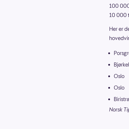
100 000
10 000 t
Her er d
hovedvin
Porsgr
Bjørke
Oslo
Oslo
Biristr
Norsk Ti