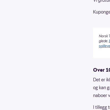
Vi gratul
Kupongen
Norsk T
glede.
spilleve
Over 1
Det er i
og kan g
naboer v
I tilleg