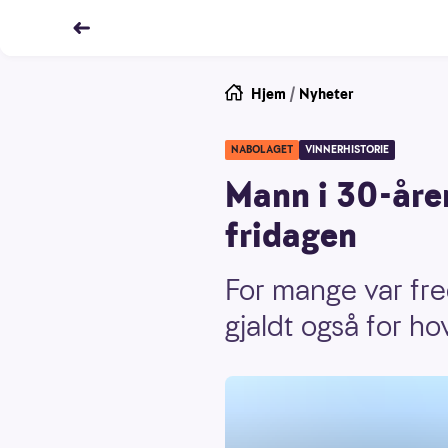
Hjem
/
Nyheter
NABOLAGET
VINNERHISTORIE
Mann i 30-åren
fridagen
For mange var fre
gjaldt også for h