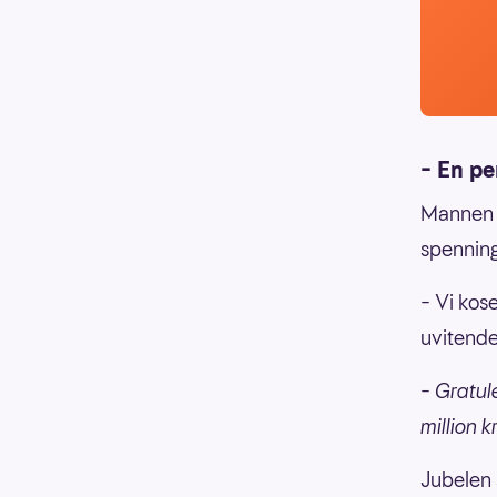
– En pe
Mannen f
spenninge
– Vi kose
uvitende
–
Gratule
million k
Jubelen 