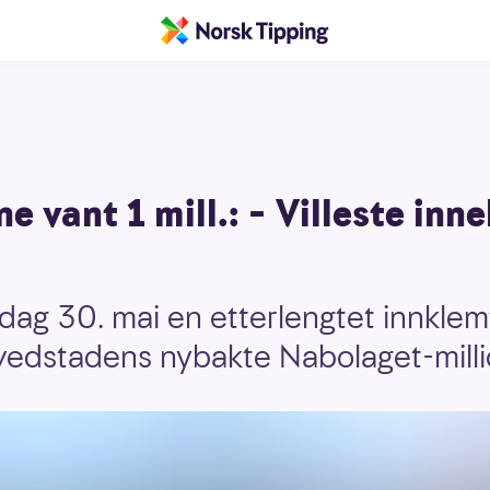
e vant 1 mill.: – Villeste inn
dag 30. mai en etterlengtet innklemt
ovedstadens nybakte Nabolaget-mill