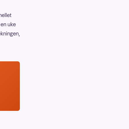
hellet
 en uke
ekningen,