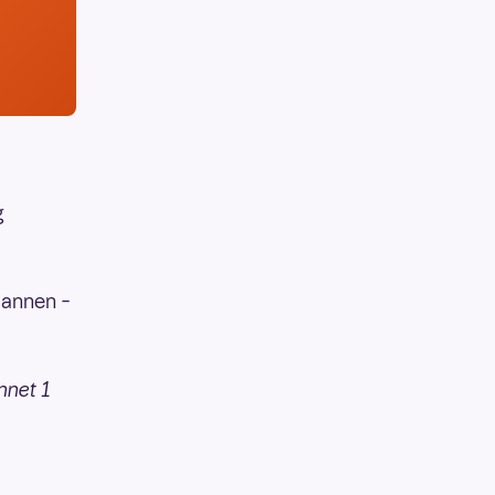
g
 mannen –
nnet 1