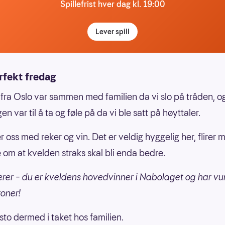
Spillefrist hver dag kl. 19:00
Lever spill
rfekt fredag
ra Oslo var sammen med familien da vi slo på tråden, o
n var til å ta og føle på da vi ble satt på høyttaler.
r oss med reker og vin. Det er veldig hyggelig her, flirer
 om at kvelden straks skal bli enda bedre.
rer – du er kveldens hovedvinner i Nabolaget og har vu
roner!
sto dermed i taket hos familien.