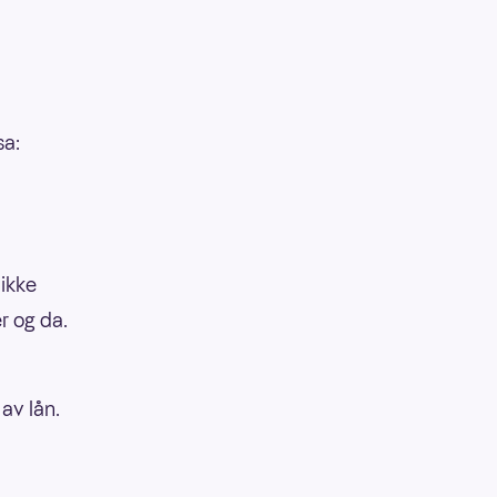
sa:
 ikke
r og da.
 av lån.