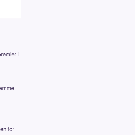
remier i
å
 ramme
en for