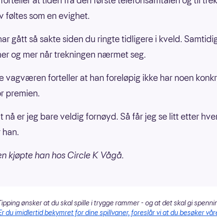
orteller at tiden fra den første telefonsamtalen og til tr
tv føltes som en evighet.
ar gått så sakte siden du ringte tidligere i kveld. Samtidi
er og mer når trekningen nærmet seg.
e vagværen forteller at han foreløpig ikke har noen konk
or premien.
 nå er jeg bare veldig fornøyd. Så får jeg se litt etter hver
r han.
 kjøpte han hos Circle K Vågå.
ipping ønsker at du skal spille i trygge rammer - og at det skal gi spenni
Er du imidlertid bekymret for dine spillvaner, foreslår vi at du besøker vår