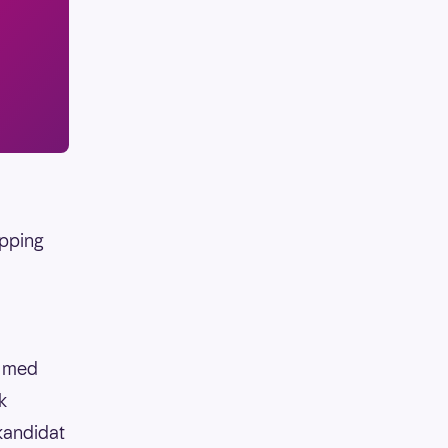
ipping
t med
k
kandidat