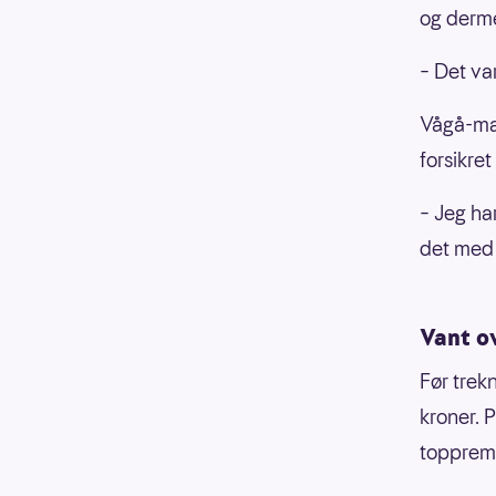
og derme
– Det var
Vågå-man
forsikre
– Jeg ha
det med 
Vant ov
Før trek
kroner. 
toppremi