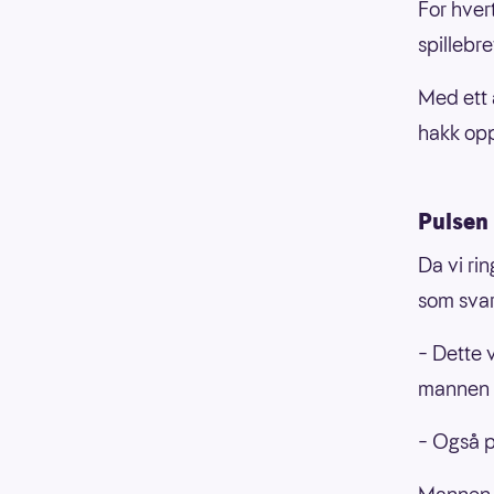
For hver
spillebre
Med ett 
hakk opp
Pulsen
Da vi ri
som svar
– Dette v
mannen g
– Også p