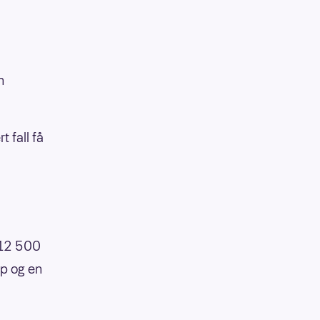
n
 fall få
212 500
øp og en