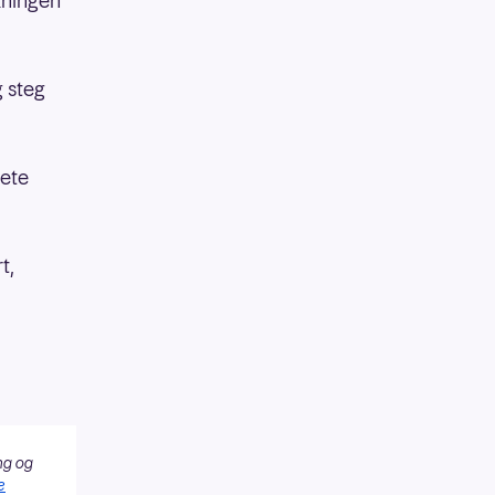
ekningen
g steg
rete
t,
ng og
e