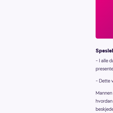
Spesie
– I alle
presente
– Dette 
Mannen f
hvordan 
beskjede