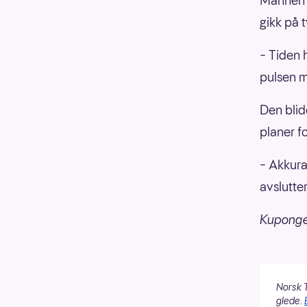
Mannen f
gikk på 
– Tiden h
pulsen m
Den blid
planer f
– Akkurat
avslutte
Kupongen
Norsk T
glede.