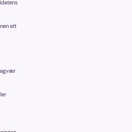
didatens
nnen ett
 vagvær
ler
.