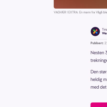
VAGVÆR I EXTRA: En mann fra Vågå ble tr
Tin
Was
Publisert:
2
Nesten 3
trekning
Den stør
heldig m
med det 