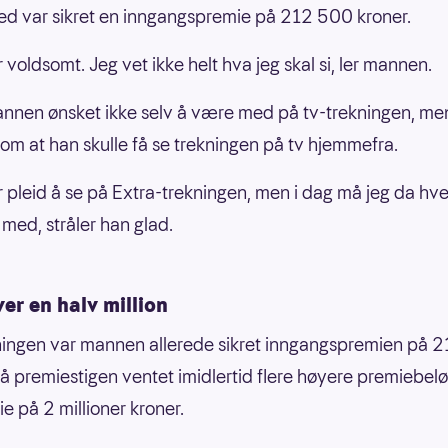
d var sikret en inngangspremie på 212 500 kroner.
 voldsomt. Jeg vet ikke helt hva jeg skal si, ler mannen.
nen ønsket ikke selv å være med på tv-trekningen, me
t om at han skulle få se trekningen på tv hjemmefra.
r pleid å se på Extra-trekningen, men i dag må jeg da hvert
med, stråler han glad.
er en halv million
ningen var mannen allerede sikret inngangspremien på 
På premiestigen ventet imidlertid flere høyere premiebel
e på 2 millioner kroner.