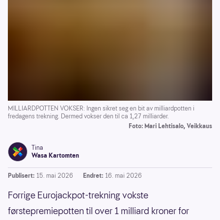
MILLIARDPOTTEN VOKSER: Ingen sikret seg en bit av milliardpotten i
fredagens trekning. Dermed vokser den til ca 1,27 milliarder.
Foto: Mari Lehtisalo, Veikkaus
Tina
Wasa Kartomten
Publisert:
15. mai 2026
Endret:
16. mai 2026
Forrige Eurojackpot-trekning vokste
førstepremiepotten til over 1 milliard kroner for