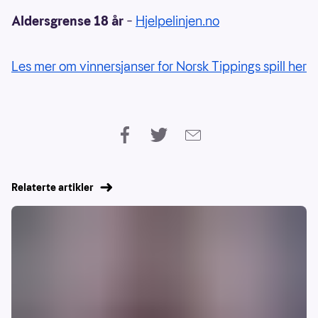
Aldersgrense 18 år
–
Hjelpelinjen.no
Les mer om vinnersjanser for Norsk Tippings spill her
Relaterte artikler