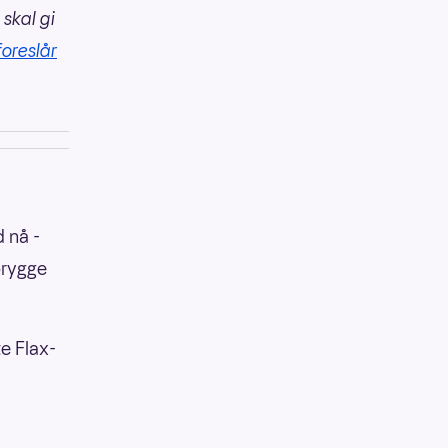
 skal gi
foreslår
 nå -
brygge
te Flax-