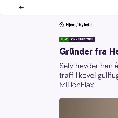
Hjem
/
Nyheter
FLAX
VINNERHISTORIE
Gründer fra He
Selv hevder han å 
traff likevel gull
MillionFlax.