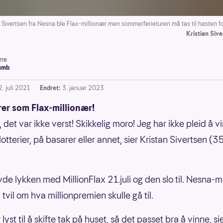
Sivertsen fra Nesna ble Flax-millionær men sommerferieturen må tas til høsten fo
Kristian Siv
rre
umb
. juli 2021
Endret:
3. januar 2023
rer som Flax-millionær!
, det var ikke verst! Skikkelig moro! Jeg har ikke pleid å v
lotterier, på basarer eller annet, sier Kristan Sivertsen (35
de lykken med MillionFlax 21.juli og den slo til. Nesna
i tvil om hva millionpremien skulle gå til.
 lyst til å skifte tak på huset, så det passet bra å vinne, si