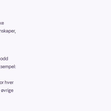
kke
enskaper,
 lodd
eksempel:
or hver
 øvrige