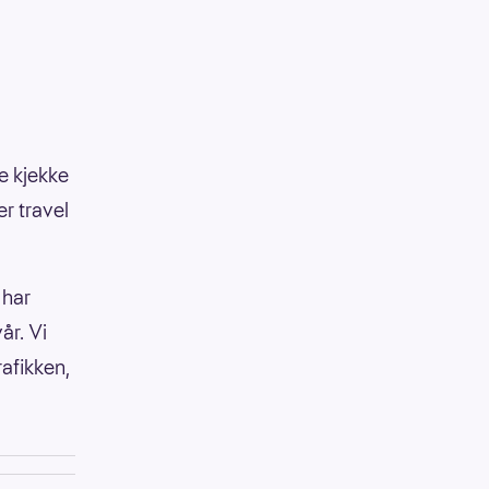
re kjekke
r travel
 har
år. Vi
rafikken,