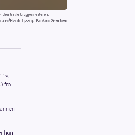
r den travle bryggermesteren.
ertsen/Norsk Tipping
Kristian Sivertsen
inne,
) fra
-mannen
er han