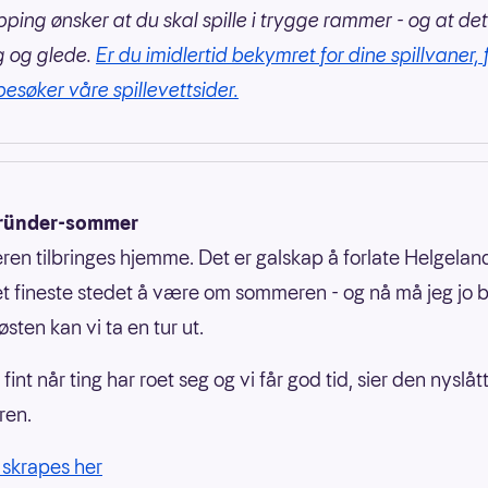
pping ønsker at du skal spille i trygge rammer - og at det
g og glede.
Er du imidlertid bekymret for dine spillvaner, 
besøker våre spillevettsider.
gründer-sommer
en tilbringes hjemme. Det er galskap å forlate Helgeland
et fineste stedet å være om sommeren - og nå må jeg jo 
østen kan vi ta en tur ut.
r fint når ting har roet seg og vi får god tid, sier den nyslåt
ren.
 skrapes her