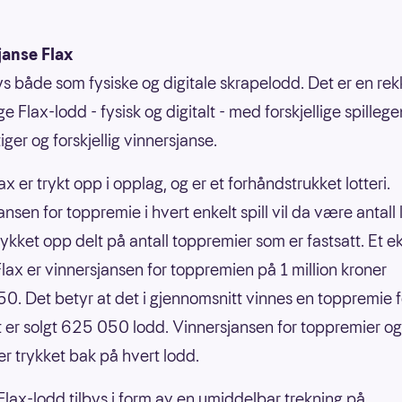
janse Flax
bys både som fysiske og digitale skrapelodd. Det er en re
ige Flax-lodd - fysisk og digitalt - med forskjellige spilleg
ger og forskjellig vinnersjanse.
ax er trykt opp i opplag, og er et forhåndstrukket lotteri.
nsen for toppremie i hvert enkelt spill vil da være antall
rykket opp delt på antall toppremier som er fastsatt. Et 
nFlax er vinnersjansen for toppremien på 1 million kroner
0. Det betyr at det i gjennomsnitt vinnes en toppremie f
 er solgt 625 050 lodd. Vinnersjansen for toppremier og
er trykket bak på hvert lodd.
 Flax-lodd tilbys i form av en umiddelbar trekning på