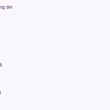
ang det
å
)