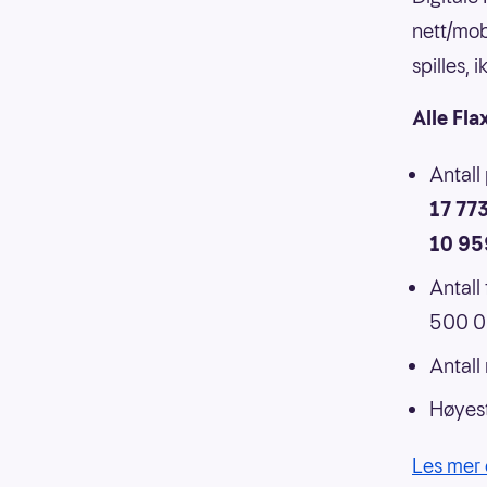
nett/mob
spilles,
Alle Fla
Antall
17 77
10 95
Antall
500 00
Antall
Høyest
Les mer 