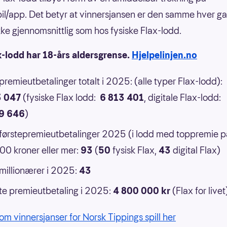
il/app. Det betyr at vinnersjansen er den samme hver g
 ikke gjennomsnittlig som hos fysiske Flax-lodd.
x-lodd har 18-års aldersgrense.
Hjelpelinjen.no
 premieutbetalinger totalt i 2025: (alle typer Flax-lodd):
3 047
(fysiske Flax lodd:
6 813 401
, digitale Flax-lodd:
9 646
)
 førstepremieutbetalinger 2025 (i lodd med toppremie p
0 kroner eller mer:
93
(
50
fysisk Flax,
43
digital Flax)
 millionærer i 2025:
43
e premieutbetaling i 2025:
4 800 000 kr
(Flax for livet
om vinnersjanser for Norsk Tippings spill her