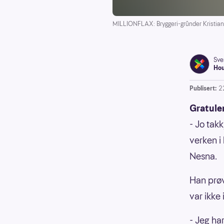
MILLIONFLAX: Bryggeri-grûnder Kristian 
Sve
Ho
Publisert:
22
Gratule
- Jo takk
verken i 
Nesna.
Han prøv
var ikke 
- Jeg har