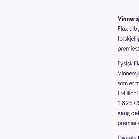
Vinners
Flax til
forskjell
premiesti
Fysisk Fl
Vinnersja
som er t
I Millio
1:625 05
gang det
premier 
Digitale