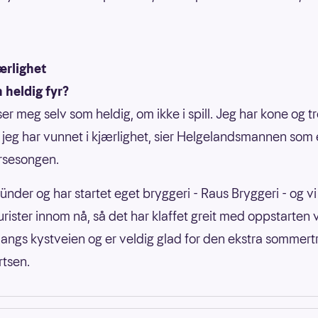
.
jærlighet
 heldig fyr?
er meg selv som heldig, om ikke i spill. Jeg har kone og t
 jeg har vunnet i kjærlighet, sier Helgelandsmannen som e
rsesongen.
ründer og har startet eget bryggeri - Raus Bryggeri - og vi
rister innom nå, så det har klaffet greit med oppstarten v
o langs kystveien og er veldig glad for den ekstra sommert
rtsen.