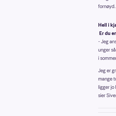
fornøyd
Hell i k
Er du en
- Jeg ans
unger så
i somme
Jeg er g
mange tu
ligger j
sier Sive