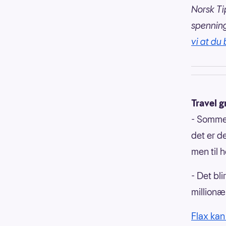
Norsk Ti
spennin
vi at du 
Travel 
- Sommer
det er d
men til h
- Det bli
millionæ
Flax kan