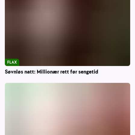
FLAX
Søvnløs natt: Millionær rett før sengetid