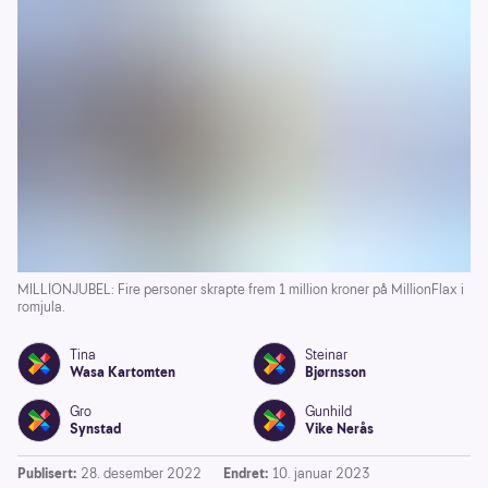
MILLIONJUBEL: Fire personer skrapte frem 1 million kroner på MillionFlax i
romjula.
Tina
Steinar
Wasa Kartomten
Bjørnsson
Gro
Gunhild
Synstad
Vike Nerås
Publisert:
28. desember 2022
Endret:
10. januar 2023