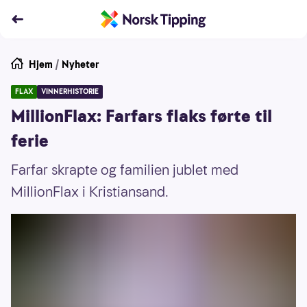
Hjem
/
Nyheter
FLAX
VINNERHISTORIE
MillionFlax: Farfars flaks førte til
ferie
Farfar skrapte og familien jublet med
MillionFlax i Kristiansand.