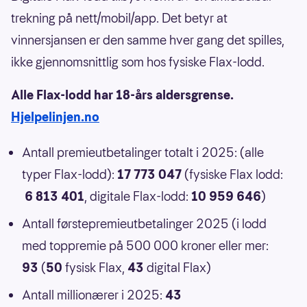
trekning på nett/mobil/app. Det betyr at
vinnersjansen er den samme hver gang det spilles,
ikke gjennomsnittlig som hos fysiske Flax-lodd.
Alle Flax-lodd har 18-års aldersgrense.
Hjelpelinjen.no
Antall premieutbetalinger totalt i 2025: (alle
typer Flax-lodd):
17 773 047
(fysiske Flax lodd:
6 813 401
, digitale Flax-lodd:
10 959 646
)
Antall førstepremieutbetalinger 2025 (i lodd
med toppremie på 500 000 kroner eller mer:
93
(
50
fysisk Flax,
43
digital Flax)
Antall millionærer i 2025:
43