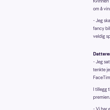
Kvinnen f
om å vin
- Jeg sk
fancy bi
veldig s
Dattere
- Jeg sa
tenkte je
FaceTime
I tilleg
premien
- Vi har 