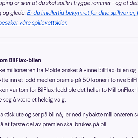
pping ønsker at du skal spille i trygge rammer - og at det
g og glede.
Er du imidlertid bekymret for dine spillvaner, 
besøker våre spillevettsider.
om BilFlax-bilen
ke millionæren fra Molde ønsket å vinne BilFlax-bilen og 
ytte inn et lodd med en premie på 50 kroner i to nye BilF
ken var tom for BilFlax-lodd ble det heller to MillionFlax-
e seg å være et heldig valg.
faktisk ute og ser på bil nå, ler ned nybakte millionæren 
å at første del av premien skal brukes på bil.