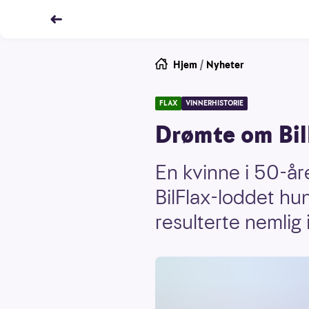
Hjem
/
Nyheter
FLAX
VINNERHISTORIE
Drømte om BilF
En kvinne i 50-år
BilFlax-loddet hun
resulterte nemlig 