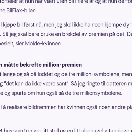
orteller at hun har vært uten bil i flere år og at hun derf
ne BilFlax-bilen.
al kjøpe bil først nå, men jeg skal ikke ha noen kjempe dyr
l. Så jeg skal bare bruke en brøkdel av premien på det. De
pesielt, sier Molde-kvinnen.
n måtte bekrefte million-premien
tt lenge og så på loddet og de tre million-symbolene, men
g "det kan da ikke være sant". Så jeg ringte til datteren 
 og spurte om hun også så de tre millionsymbolene.
g til å realisere bildrømmen har kvinnen også noen andre pl
.
et hus som trenger litt stell og en litt ubehagelig tannlege