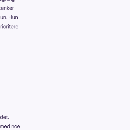
 tenker
 hun. Hun
rioritere
det.
a med noe