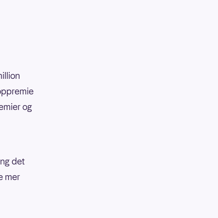
illion
toppremie
remier og
ang det
se mer