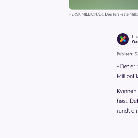
FERSK MILLIONÆR: Den ferskeste Millio
Tin
Was
Publisert:
3
- Det er 
MillionF
Kvinnen 
høst. Det
rundt om