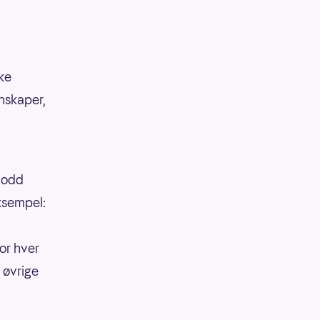
kke
enskaper,
 lodd
eksempel:
or hver
 øvrige