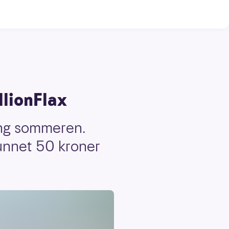
llionFlax
ning sommeren.
 vunnet 50 kroner