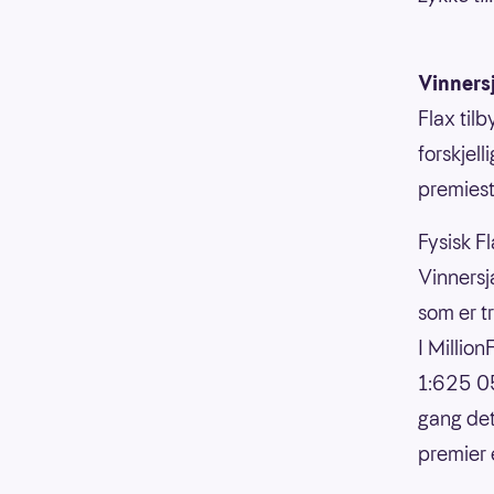
Vinners
Flax til
forskjell
premiesti
Fysisk Fl
Vinnersja
som er t
I Millio
1:625 05
gang det
premier 