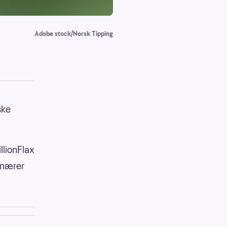
Adobe stock/Norsk Tipping
ske
llionFlax
jonærer