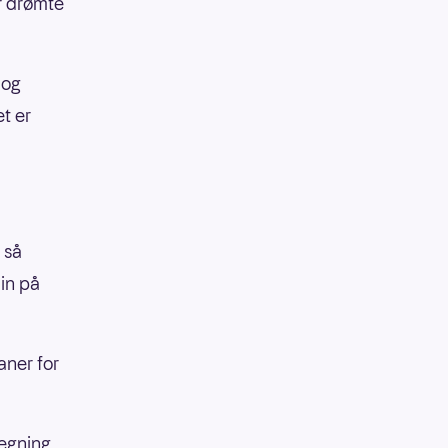
or drømte
 og
t er
 så
min på
aner for
regning