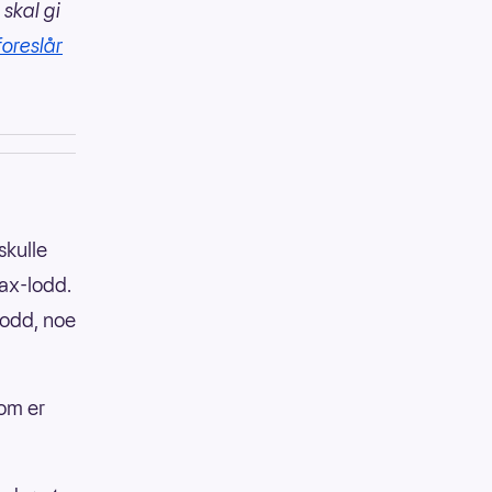
 skal gi
foreslår
skulle
lax-lodd.
lodd, noe
som er