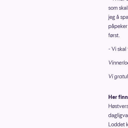
som skal 
jeg å spa
påpeker l
først.
- Vi skal
Vinnerlo
Vi gratul
Her finn
Høstvers
dagligva
Loddet k