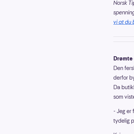
Norsk Ti
spennin
vi at du 
Drømte 
Den fers
derfor b
Da butik
som vist
- Jeg er 
tydelig p