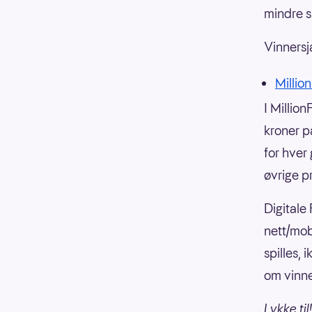
mindre s
Vinners
Millio
I Million
kroner p
for hver
øvrige p
Digitale
nett/mob
spilles,
om vinne
Lykke til!