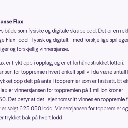
janse Flax
bys både som fysiske og digitale skrapelodd. Det er en re
ige Flax-lodd - fysisk og digitalt - med forskjellige spilleg
ger og forskjellig vinnersjanse.
ax er trykt opp i opplag, og er et forhåndstrukket lotteri.
nsen for toppremie i hvert enkelt spill vil da være antall
rykket opp delt på antall toppremier som er fastsatt. Et 
nFlax er vinnersjansen for toppremien på 1 million kroner
0. Det betyr at det i gjennomsnitt vinnes en toppremie f
 er solgt 625 050 lodd. Vinnersjansen for toppremier og
er trykket bak på hvert lodd.