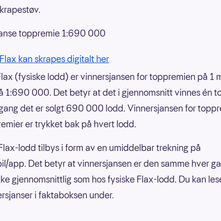
krapestøv.
janse toppremie 1:690 000
nFlax kan skrapes digitalt her
Flax (fysiske lodd) er vinnersjansen for toppremien på 1 m
å 1:690 000. Det betyr at det i gjennomsnitt vinnes én 
 gang det er solgt 690 000 lodd. Vinnersjansen for topp
remier er trykket bak på hvert lodd.
 Flax-lodd tilbys i form av en umiddelbar trekning på
il/app. Det betyr at vinnersjansen er den samme hver g
 ikke gjennomsnittlig som hos fysiske Flax-lodd. Du kan le
rsjanser i faktaboksen under.