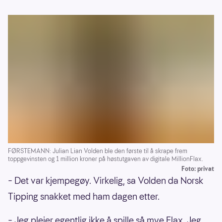
FØRSTEMANN: Julian Lian Volden ble den første til å skrape frem
toppgevinsten og 1 million kroner på høstutgaven av digitale MillionFlax.
Foto: privat
– Det var kjempegøy. Virkelig, sa Volden da Norsk
Tipping snakket med ham dagen etter.
– Jeg pleier egentlig ikke å spille så mye Flax. Jeg