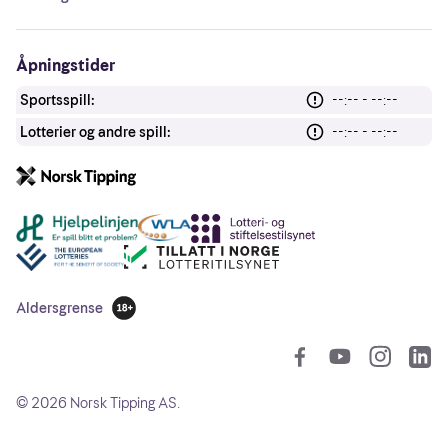
Åpningstider
Sportsspill:
--:-- - --:--
Lotterier og andre spill:
--:-- - --:--
Andre lenker
Aldersgrense
18 år
So
©
2026
Norsk Tipping AS.