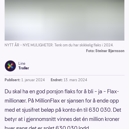
NYTT ÅR – NYE MULIGHETER: Tenk om du har skikkelig flaks i 2024.
Foto: Steinar Bjørnsson
Line
Troller
Publisert:
1. januar 2024
Endret:
13. mars 2024
Du skal ha en god porsjon flaks for å bli – ja – Flax-
millionær. På MillionFlax er sjansen for å ende opp
med et sjusifret beløp på konto én til 630 030. Det
betyr at i gjennomsnitt vinnes det én million kroner
hver gang det er solgt 630 030 lodd.