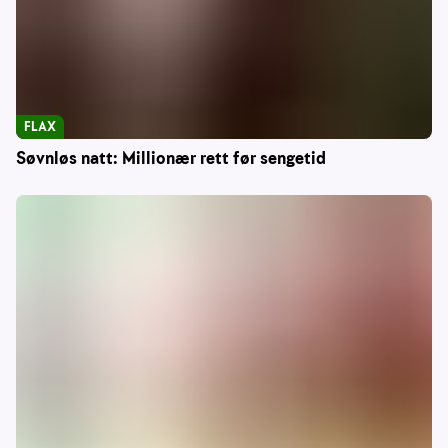
FLAX
Søvnløs natt: Millionær rett før sengetid