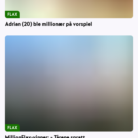
FLAX
Adrian (20) ble millionær på vorspiel
FLAX
MillionFlax-vinner: – Tårene spratt