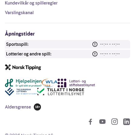
Kundevilkår og spilleregler
Varslingskanal
Åpningstider
Sportsspill:
--:-- - --:--
Lotterier og andre spill:
--:-- - --:--
Andre lenker
Aldersgrense
18 år
So