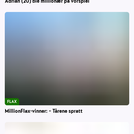
Adrian (20) ble millionær på vorspiel
FLAX
MillionFlax-vinner: – Tårene spratt