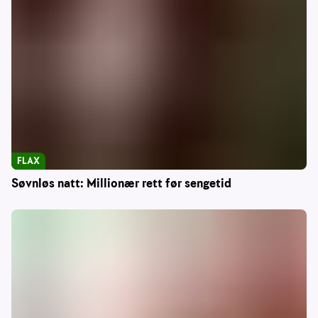
FLAX
Søvnløs natt: Millionær rett før sengetid