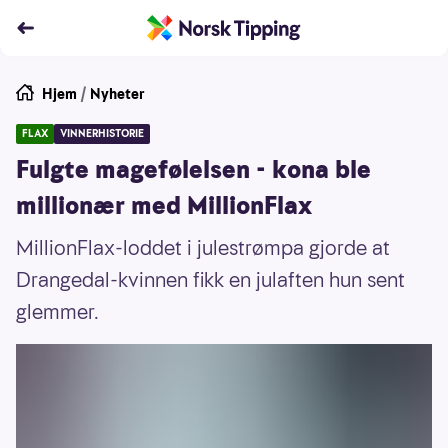
Hjem
/
Nyheter
FLAX
VINNERHISTORIE
Fulgte magefølelsen - kona ble
millionær med MillionFlax
MillionFlax-loddet i julestrømpa gjorde at
Drangedal-kvinnen fikk en julaften hun sent
glemmer.