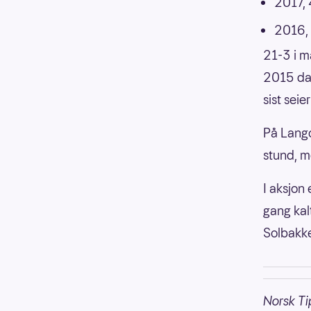
2017,
2016,
21-3 i m
2015 da 
sist seie
På Lango
stund, me
I aksjon
gang kal
Solbakke
Norsk Ti