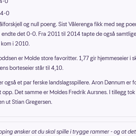
 4-0
 4-0
ålforskjell og null poeng. Sist Vålerenga fikk med seg poe
endte det 0-0. Fra 2011 til 2014 tapte de også samtlig
r kom i 2010.
ddsen er Molde store favoritter. 1,77 gir hjemmeseier i 
ns borteseier står til 4,10.
 er også et par ferske landslagsspillere. Aron Dønnum er fo
t opp. Det samme er Moldes Fredrik Aursnes. I tillegg tok
n ut Stian Gregersen.
pping ønsker at du skal spille i trygge rammer - og at det