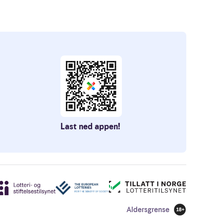
Last ned appen!
Aldersgrense
18 år