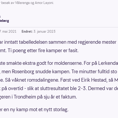
r besøk av Vålerenga og Amor Layoni.
s
leberg
7. mai 2021
Endret:
3. januar 2023
r inntatt tabelledelsen sammen med regjerende mester
mt. Ti poeng etter fire kamper er fasit.
iste smakte ekstra godt for moldenserne. For på Lerkenda
, men Rosenborg snudde kampen. Tre minutter fulltid sto
ene. Så våknet romsdalingene. Først ved Eirik Hestad, så M
 på overtid - slik at sluttresultatet ble 2-3. Dermed var d
eren i Trondheim på sju år et faktum.
r en ny kamp mot et nytt storlag.