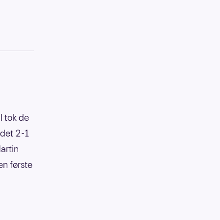
l tok de
 det 2-1
artin
en første