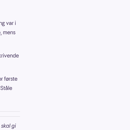
ng var i
e, mens
skrivende
r første
 Ståle
 skal gi