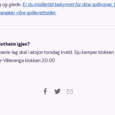
g og glede.
Er du imidlertid bekymret for dine spillvaner, 
besøker våre spillevettsider.
Botheim igjen?
teserie-lag skal i aksjon torsdag kveld. Sju kamper klokke
e-Vålerenga klokken 20.00