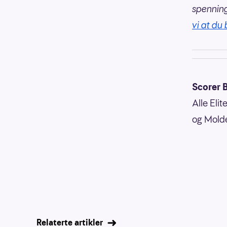
spennin
vi at du 
Scorer 
Alle Eli
og Mold
Relaterte artikler