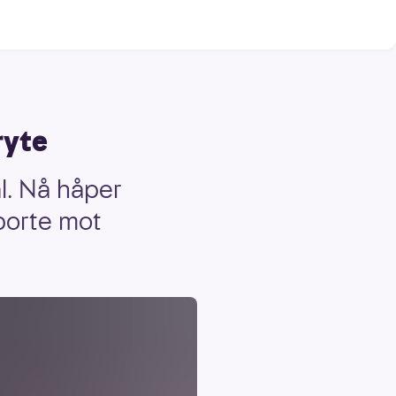
ryte
l. Nå håper
 borte mot