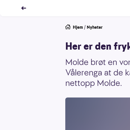
Hjem
/
Nyheter
Her er den fry
Molde brøt en von
Vålerenga at de k
nettopp Molde.