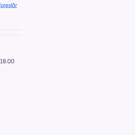
foreslår
n 18.00