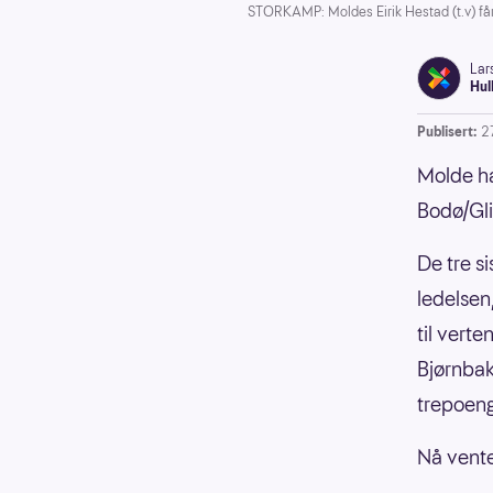
STORKAMP: Moldes Eirik Hestad (t.v) få
Lar
Hul
Publisert:
2
Molde ha
Bodø/Gli
De tre s
ledelsen
til vert
Bjørnbak
trepoeng
Nå vente