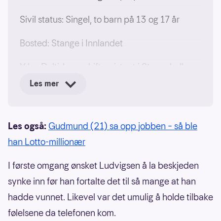
Sivil status: Singel, to barn på 13 og 17 år
Bosted: Stange i Innlandet
Yrke: Deltid som driftassistent i Stangehallen
Les mer
Vant: 2,3 mill. i Lotto, påskeaften 2026
Les også:
Gudmund (21) sa opp jobben – så ble
han Lotto-millionær
I første omgang ønsket Ludvigsen å la beskjeden
synke inn før han fortalte det til så mange at han
hadde vunnet. Likevel var det umulig å holde tilbake
følelsene da telefonen kom.