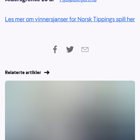
Les mer om vinnersjanser for Norsk Tippings spill her
Relaterte artikler