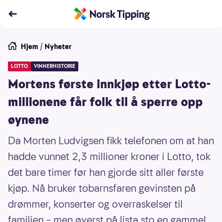
Hjem
/
Nyheter
LOTTO
VINNERHISTORIE
Mortens første innkjøp etter Lotto-
millionene får folk til å sperre opp
øynene
Da Morten Ludvigsen fikk telefonen om at han
hadde vunnet 2,3 millioner kroner i Lotto, tok
det bare timer før han gjorde sitt aller første
kjøp. Nå bruker tobarnsfaren gevinsten på
drømmer, konserter og overraskelser til
familien – men øverst på lista sto en gammel