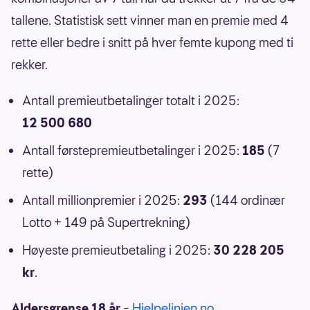
tallene. Statistisk sett vinner man en premie med 4
rette eller bedre i snitt på hver femte kupong med ti
rekker.
Antall premieutbetalinger totalt i 2025:
12 500 680
Antall førstepremieutbetalinger i 2025:
185
(7
rette)
Antall millionpremier i 2025:
293
(144 ordinær
Lotto + 149 på Supertrekning)
Høyeste premieutbetaling i 2025:
30 228 205
kr
.
Aldersgrense 18 år
–
Hjelpelinjen.no