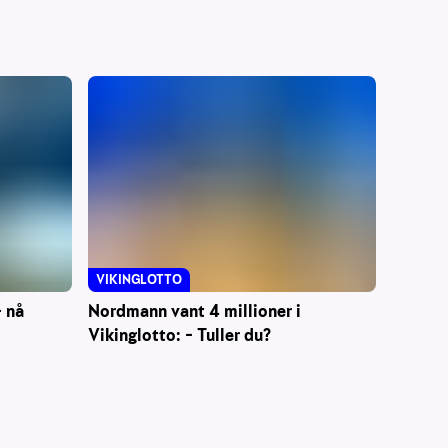
VIKINGLOTTO
Nordmann vant 4 millioner i
– nå
Vikinglotto: – Tuller du?