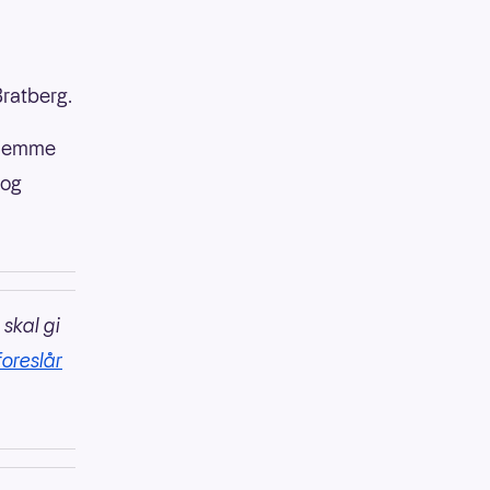
Bratberg.
 hjemme
 og
 skal gi
foreslår