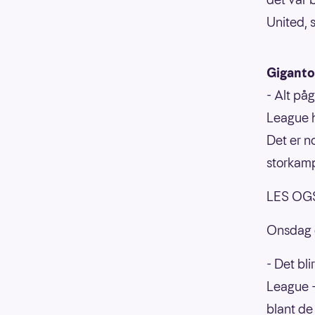
United, s
Giganto
- Alt på
League h
Det er n
storkampe
LES OG
Onsdag e
- Det bl
League -
blant d