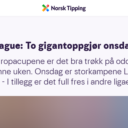
gue: To gigantoppgjør onsd
uropacupene er det bra trøkk på od
nne uken. Onsdag er storkampene L
 I tillegg er det full fres i andre ligae