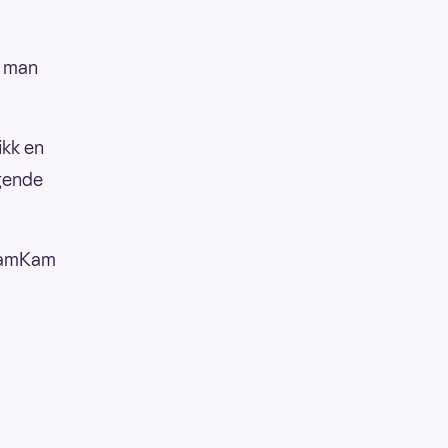
n man
ikk en
gende
 HamKam