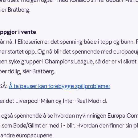
ier Bratberg.
ppgjør i vente
går nå. I Eliteserien er det spenning både i topp og bunn.
ar startet opp. Og nå blir det spennende med europacu
oen syke grupper i Champions League, så der er vi sikret
r tidlig, sier Bratberg.
SÅ:
Å ta pauser kan forebygge spillproblemer
r det Liverpool-Milan og Inter-Real Madrid.
ir også spennende å se hvordan nyvinningen Europa Con
 som Bodø/Glimt er med i - blir. Hvordan den finner sin p
e andre europacupene.