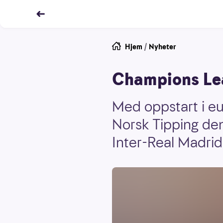
Hjem
/
Nyheter
Champions Lea
Med oppstart i e
Norsk Tipping de
Inter-Real Madrid -