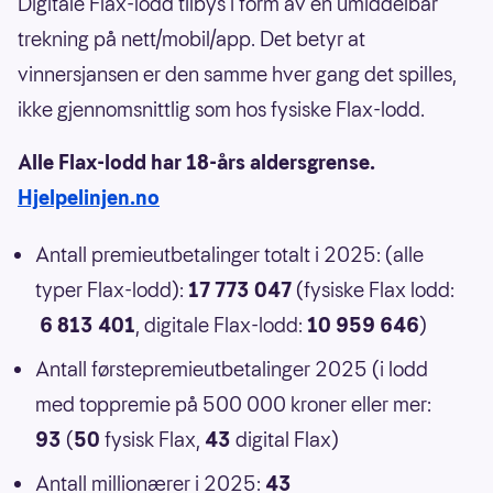
Digitale Flax-lodd tilbys i form av en umiddelbar
trekning på nett/mobil/app. Det betyr at
vinnersjansen er den samme hver gang det spilles,
ikke gjennomsnittlig som hos fysiske Flax-lodd.
Alle Flax-lodd har 18-års aldersgrense.
Hjelpelinjen.no
Antall premieutbetalinger totalt i 2025: (alle
typer Flax-lodd):
17 773 047
(fysiske Flax lodd:
6 813 401
, digitale Flax-lodd:
10 959 646
)
Antall førstepremieutbetalinger 2025 (i lodd
med toppremie på 500 000 kroner eller mer:
93
(
50
fysisk Flax,
43
digital Flax)
Antall millionærer i 2025:
43