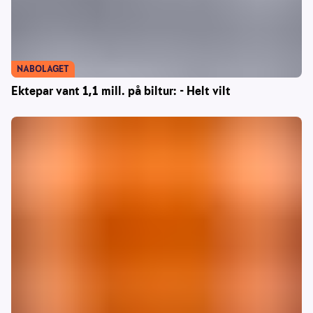
NABOLAGET
Ektepar vant 1,1 mill. på biltur: - Helt vilt