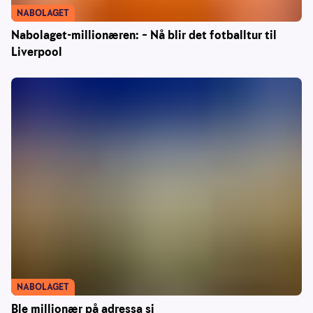
NABOLAGET
Nabolaget-millionæren: – Nå blir det fotballtur til
Liverpool
NABOLAGET
Ble millionær på adressa si