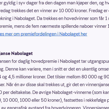
r gyldig i syv dager fra den dagen man kjøper den, og h
 fredag trekkes det en vinner av 10 000 kroner. Fredag er
kning i Nabolaget. Da trekkes en hovedvinner som får 1 m
 premie, mens de fem nærmeste spillende naboer vinner
es mer om premiefordelingen i Nabolaget her
janse Nabolaget
ansen for daglig hovedpremie i Nabolaget tar utgangspun
g. Denne kan variere, men i snitt er det en ukentlig omse
 og 4,5 millioner kroner. Det tilsier mellom 80 000 og 
er. Når én av disse skal trekkes ut, gir det en vinnersjans
 per deltakelse. De øvrige Nabolaget-vinnerne (som ka
 10 000, 1000 eller 50 kroner), fastsettes i rekkefølge 
 av geografisk avstand fra hovedvinneren. Vinnersjansen