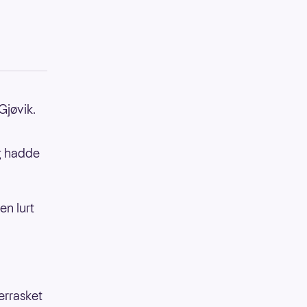
Gjøvik.
g hadde
en lurt
errasket