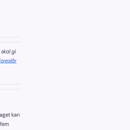
 skal gi
foreslår
laget kan
t fem