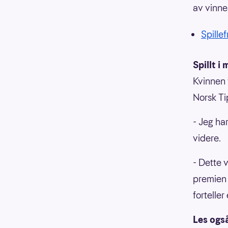
av vinn
Spille
Spillt i
Kvinnen f
Norsk Ti
- Jeg har
videre.
- Dette 
premien 
forteller
Les ogs