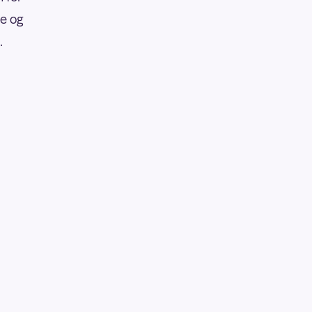
re og
.