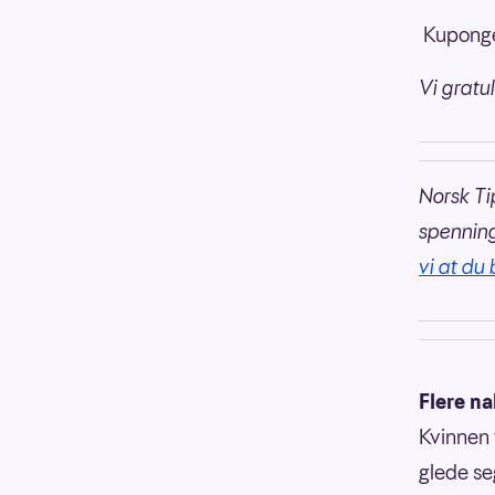
Kupongen
Vi gratul
Norsk Ti
spennin
vi at du
Flere n
Kvinnen 
glede se