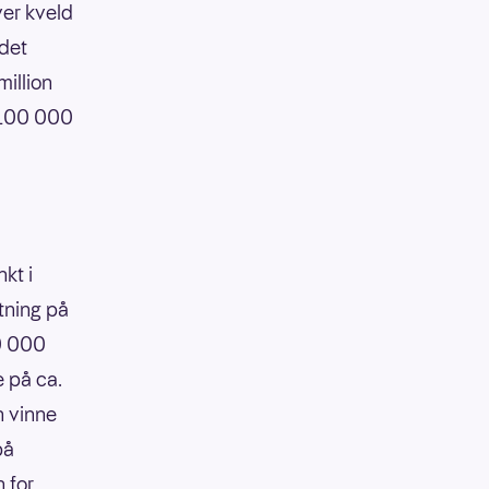
ver kveld
 det
illion
 100 000
kt i
tning på
90 000
e på ca.
n vinne
på
 for