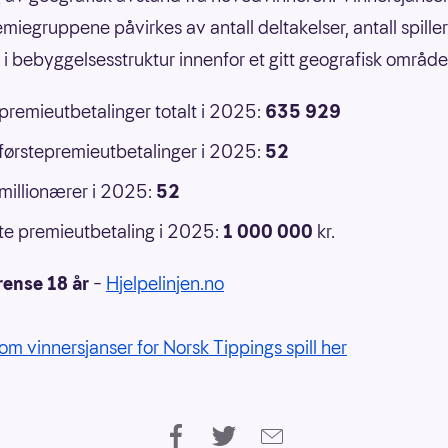
emiegruppene påvirkes av antall deltakelser, antall spille
r i bebyggelsesstruktur innenfor et gitt geografisk område
 premieutbetalinger totalt i 2025:
635 929
 førstepremieutbetalinger i 2025:
52
 millionærer i 2025:
52
e premieutbetaling i 2025:
1 000 000
kr.
rense 18 år
–
Hjelpelinjen.no
om vinnersjanser for Norsk Tippings spill her