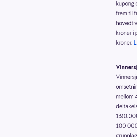
kupong e
frem til
hovedtre
kroner i
kroner.
L
Vinners
Vinnersj
omsetnin
mellom 4
deltakels
1:90.000
100 000,
grunnlag