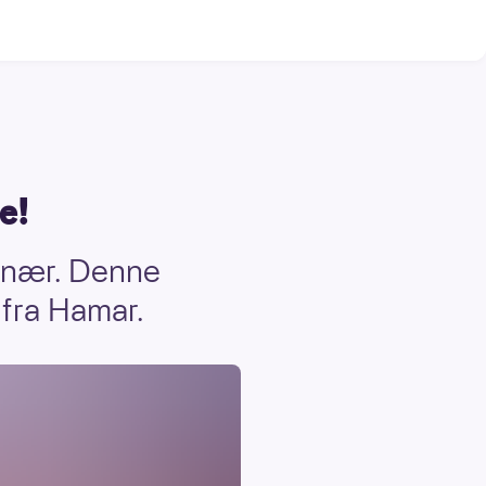
e!
ionær. Denne
 fra Hamar.