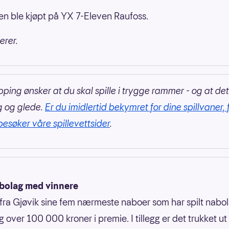
 ble kjøpt på YX 7-Eleven Raufoss.
erer.
pping ønsker at du skal spille i trygge rammer - og at det
g og glede.
Er du imidlertid bekymret for dine spillvaner, 
 besøker våre spillevettsider
.
abolag med vinnere
fra Gjøvik sine fem nærmeste naboer som har spilt nabo
g over 100 000 kroner i premie. I tillegg er det trukket u