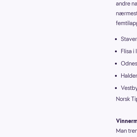
andre na
nærmest
femtilap
Staver
Flisa i
Odnes 
Halden
Vestby
Norsk Ti
Vinnerm
Man tren