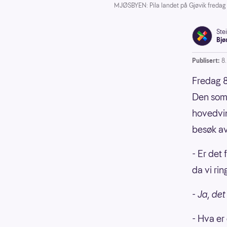
MJØSBYEN: Pila landet på Gjøvik fredag 
Ste
Bjø
Publisert:
8
Fredag 8
Den som 
hovedvin
besøk av
- Er det
da vi ri
- Ja, det
- Hva er 