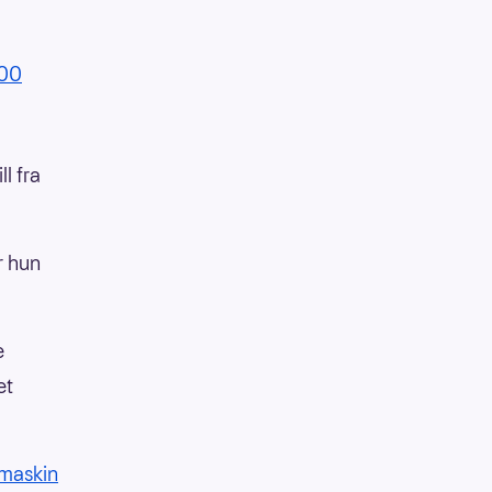
:00
ll fra
er hun
e
et
rmaskin