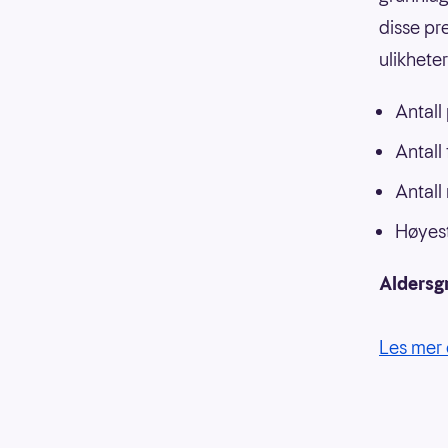
disse pr
ulikhete
Antall
Antall
Antall
Høyest
Aldersg
Les mer 