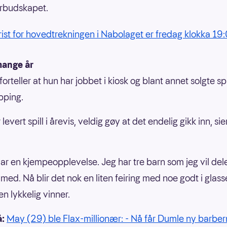
erbudskapet.
frist for hovedtrekningen i Nabolaget er fredag klokka 19
 mange år
orteller at hun har jobbet i kiosk og blant annet solgte spi
pping.
 levert spill i årevis, veldig gøy at det endelig gikk inn, si
var en kjempeopplevelse. Jeg har tre barn som jeg vil del
med. Nå blir det nok en liten feiring med noe godt i glass
 en lykkelig vinner.
å:
May (29) ble Flax-millionær: - Nå får Dumle ny barbe