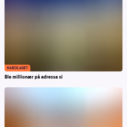
NABOLAGET
Ble millionær på adressa si