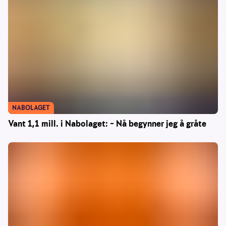
NABOLAGET
Vant 1,1 mill. i Nabolaget: – Nå begynner jeg å gråte