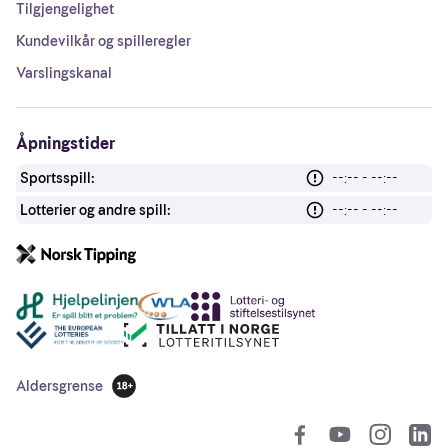
Tilgjengelighet
Kundevilkår og spilleregler
Varslingskanal
Åpningstider
Sportsspill:
--:-- - --:--
Lotterier og andre spill:
--:-- - --:--
Andre lenker
Aldersgrense
18 år