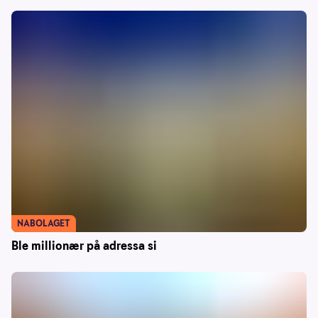
NABOLAGET
Ble millionær på adressa si