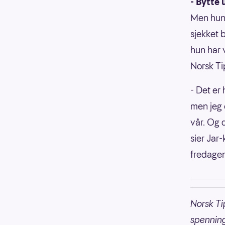
- Bytte 
Men hun s
sjekket 
hun har v
Norsk T
- Det er 
men jeg 
vår. Og d
sier Jar
fredagen
Norsk Ti
spennin