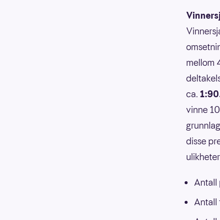
Vinners
Vinnersj
omsetnin
mellom 4
deltakels
ca.
1:90
vinne 10
grunnlag
disse pr
ulikhete
Antall
Antall