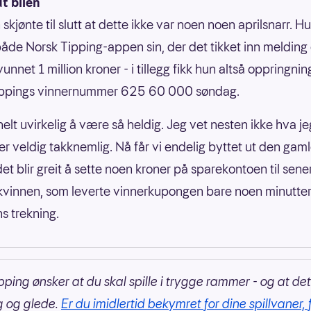
ut bilen
kjønte til slutt at dette ikke var noen noen aprilsnarr. H
både Norsk Tipping-appen sin, der det tikket inn melding
unnet 1 million kroner - i tillegg fikk hun altså oppringnin
ippings vinnernummer 625 60 000 søndag.
helt uvirkelig å være så heldig. Jeg vet nesten ikke hva jeg
er veldig takknemlig. Nå får vi endelig byttet ut den gaml
et blir greit å sette noen kroner på sparekontoen til sene
-kvinnen, som leverte vinnerkupongen bare noen minutter
s trekning.
pping ønsker at du skal spille i trygge rammer - og at det
g og glede.
Er du imidlertid bekymret for dine spillvaner, 