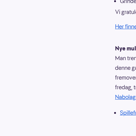
Grinde
Vi gratul
Her finn
Nye muli
Man tren
denne ga
fremover
fredag, 
Nabolage
Spille