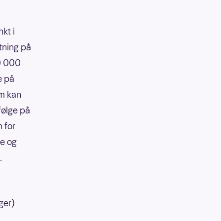
kt i
tning på
90 000
e på
om kan
følge på
 for
re og
.
ger)