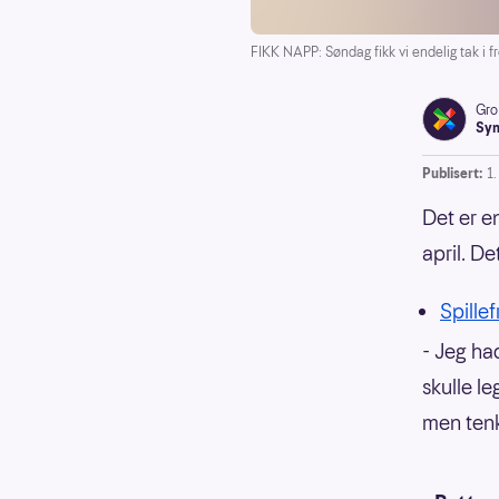
FIKK NAPP: Søndag fikk vi endelig tak i 
Gro
Syn
Publisert:
1.
Det er e
april. De
Spille
- Jeg ha
skulle l
men tenkt