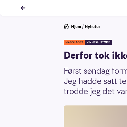
Hjem
/
Nyheter
NABOLAGET
VINNERHISTORIE
Derfor tok ik
Først søndag form
Jeg hadde satt tel
trodde jeg det var