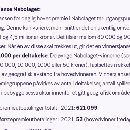
janse Nabolaget:
ansen for daglig hovedpremie i Nabolaget tar utgangspun
g. Denne kan variere, men i snitt er det en ukentlig omse
 og 4,5 millioner kroner. Det tilsier mellom 80 000 og 
er. Når én av disse skal trekkes ut, gir det en vinnersjans
.000 per deltakelse
. De øvrige Nabolaget-vinnerne (s
0 000, 10 000, 1000 eller 50 kroner), fastsettes i rekke
 av geografisk avstand fra hovedvinneren. Vinnersjansen
emiegruppene påvirkes av antall deltakelser, antall spille
r i bebyggelsesstruktur innenfor et gitt geografisk område
 premieutbetalinger totalt i 2021:
621 099
 førstepremieutbetalinger i 2021:
53
(hovedvinner freda