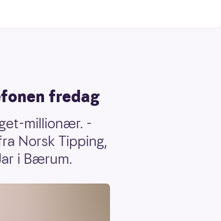
efonen fredag
et-millionær. -
fra Norsk Tipping,
 Jar i Bærum.