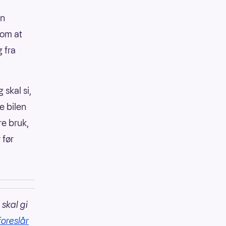
un
 om at
g fra
 skal si,
e bilen
re bruk,
 før
 skal gi
foreslår