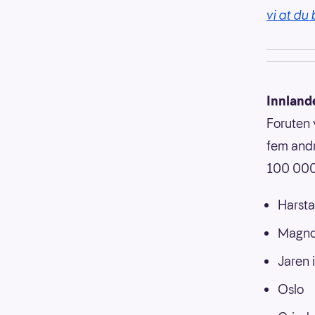
vi at du 
Innland
Foruten 
fem andr
100 000 
Harsta
Magnor
Jaren 
Oslo