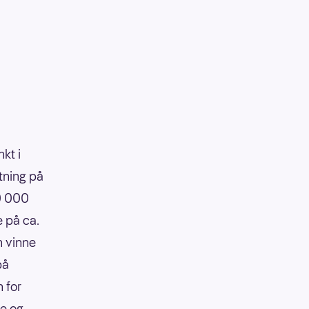
kt i
tning på
90 000
e på ca.
n vinne
på
 for
re og