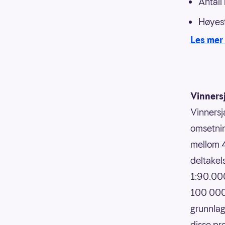
Antall
Høyest
Les mer 
Vinners
Vinnersj
omsetnin
mellom 4
deltakels
1:90.000
100 000,
grunnlag
disse pr