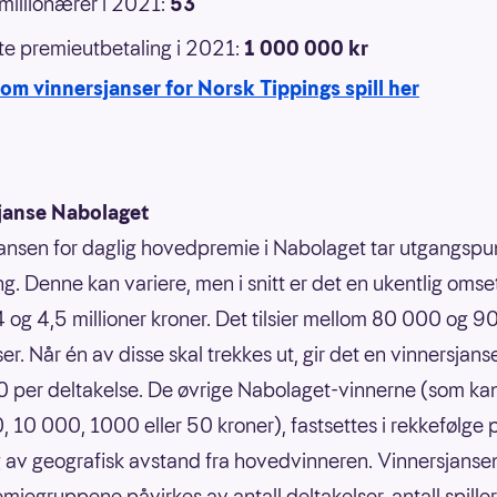
 millionærer i 2021:
53
e premieutbetaling i 2021:
1 000 000 kr
om vinnersjanser for Norsk Tippings spill her
janse Nabolaget
ansen for daglig hovedpremie i Nabolaget tar utgangspun
g. Denne kan variere, men i snitt er det en ukentlig omse
 og 4,5 millioner kroner. Det tilsier mellom 80 000 og 
er. Når én av disse skal trekkes ut, gir det en vinnersjans
 per deltakelse. De øvrige Nabolaget-vinnerne (som ka
 10 000, 1000 eller 50 kroner), fastsettes i rekkefølge 
 av geografisk avstand fra hovedvinneren. Vinnersjansen
emiegruppene påvirkes av antall deltakelser, antall spille