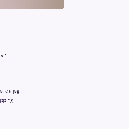
g 1.
er da jeg
ipping,