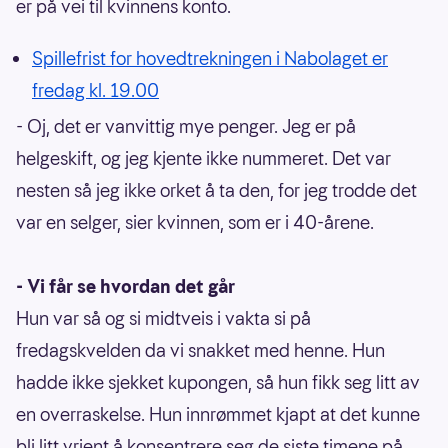
er på vei til kvinnens konto.
Spillefrist for hovedtrekningen i Nabolaget er
fredag kl. 19.00
- Oj, det er vanvittig mye penger. Jeg er på
helgeskift, og jeg kjente ikke nummeret. Det var
nesten så jeg ikke orket å ta den, for jeg trodde det
var en selger, sier kvinnen, som er i 40-årene.
- Vi får se hvordan det går
Hun var så og si midtveis i vakta si på
fredagskvelden da vi snakket med henne. Hun
hadde ikke sjekket kupongen, så hun fikk seg litt av
en overraskelse. Hun innrømmet kjapt at det kunne
bli litt vrient å konsentrere seg de siste timene på