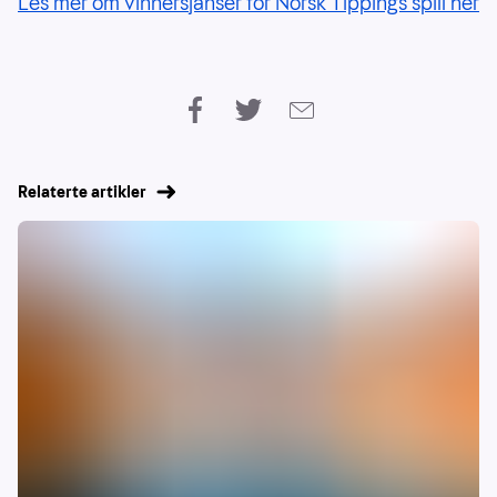
Les mer om vinnersjanser for Norsk Tippings spill her
Relaterte artikler