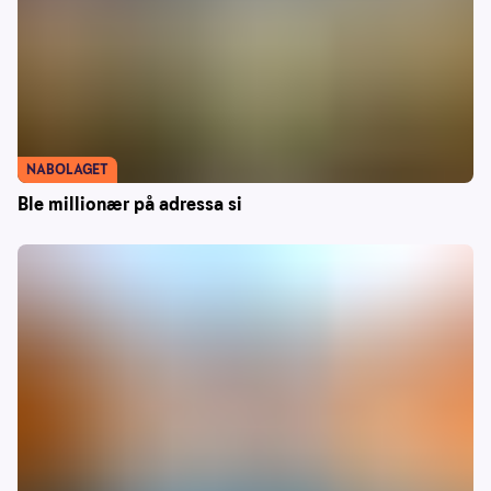
NABOLAGET
Ble millionær på adressa si