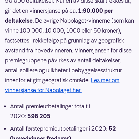
90 000 deltakelser. Når én av disse skal trekkes ut,
gir det en vinnersjanse på ca.
1:90.000 per
deltakelse
. De øvrige Nabolaget-vinnerne (som kan
vinne 100 000, 10 000, 1000 eller 50 kroner),
fastsettes i rekkefølge på grunnlag av geografisk
avstand fra hovedvinneren. Vinnersjansen for disse
premiegruppene påvirkes av antall deltakelser,
antall spillere og ulikheter i bebyggelsesstruktur
innenfor et gitt geografisk område.
Les mer om
vinnersjanse for Nabolaget her.
Antall premieutbetalinger totalt i
2020:
598 205
Antall førstepremieutbetalinger i 2020:
52
(hovedvinner fredager)