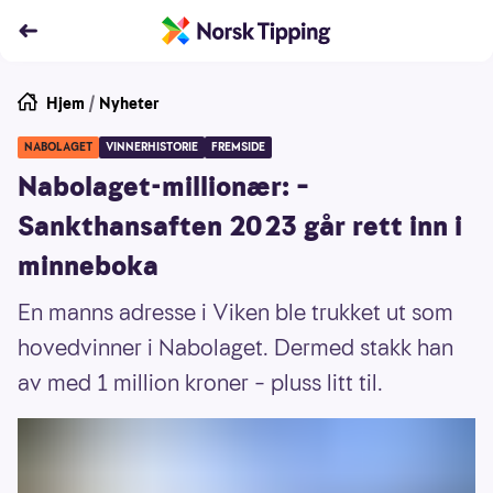
Hjem
/
Nyheter
NABOLAGET
VINNERHISTORIE
FREMSIDE
Nabolaget-millionær: –
Sankthansaften 2023 går rett inn i
minneboka
En manns adresse i Viken ble trukket ut som
hovedvinner i Nabolaget. Dermed stakk han
av med 1 million kroner – pluss litt til.