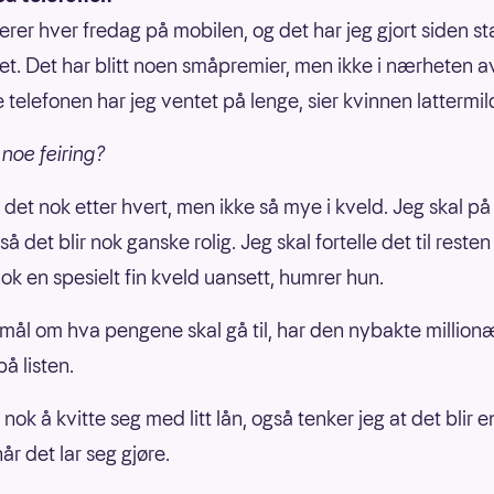
verer hver fredag på mobilen, og det har jeg gjort siden st
t. Det har blitt noen småpremier, men ikke i nærheten av
 telefonen har jeg ventet på lenge, sier kvinnen lattermil
t noe feiring?
r det nok etter hvert, men ikke så mye i kveld. Jeg skal på
å det blir nok ganske rolig. Jeg skal fortelle det til resten
nok en spesielt fin kveld uansett, humrer hun.
mål om hva pengene skal gå til, har den nybakte million
på listen.
r nok å kvitte seg med litt lån, også tenker jeg at det blir e
når det lar seg gjøre.