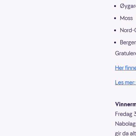
Øygar
Moss
Nord-
Berge
Gratulere
Her finn
Les mer
Vinnerm
Fredag 30
Nabolage
gir da al