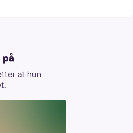
t på
etter at hun
et.