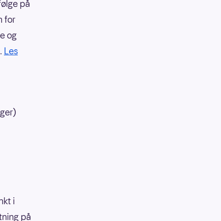
følge på
 for
re og
e.
Les
ager)
kt i
tning på