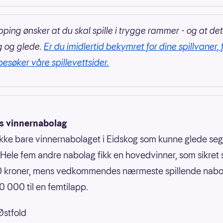
pping ønsker at du skal spille i trygge rammer - og at det
g og glede.
Er du imidlertid bekymret for dine spillvaner, 
besøker våre spillevettsider.
s vinnernabolag
ikke bare vinnernabolaget i Eidskog som kunne glede seg
 Hele fem andre nabolag fikk en hovedvinner, som sikret 
 kroner, mens vedkommendes nærmeste spillende naboe
10 000 til en femtilapp.
Østfold