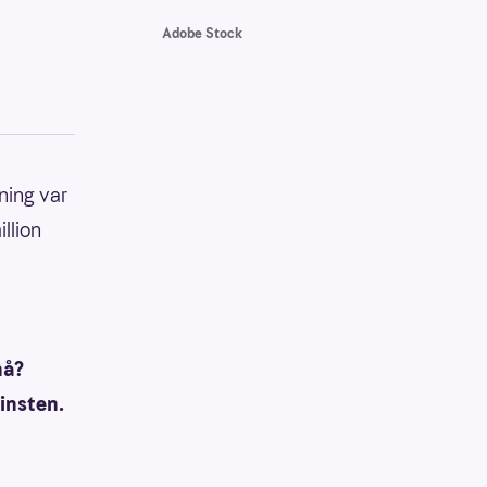
Adobe Stock
ning var
llion
nå?
vinsten.