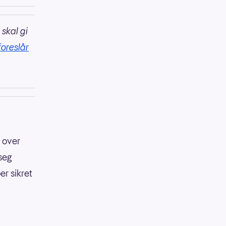
 skal gi
foreslår
 over
seg
r sikret