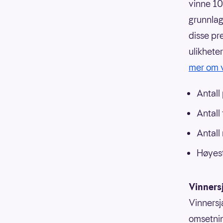
vinne 10
grunnlag
disse pr
ulikhete
mer om v
Antall
Antall
Antall
Høyest
Vinners
Vinnersj
omsetnin