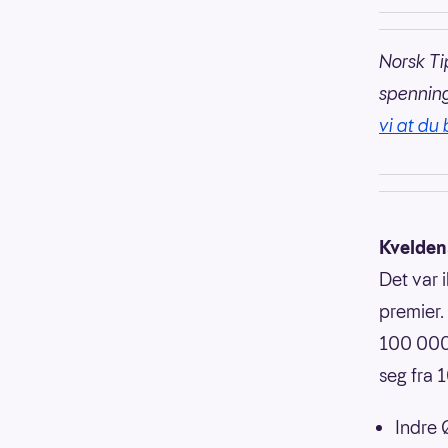
Norsk Ti
spennin
vi at du 
Kvelden
Det var 
premier.
100 000
seg fra 
Indre 