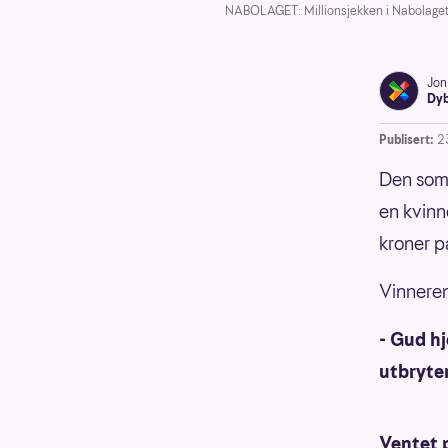
NABOLAGET: Millionsjekken i Nabolaget g
Jon
Dyb
Publisert:
23
Den som 
en kvinn
kroner på
Vinneren 
- Gud hj
utbryter
Ventet 