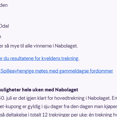
den
Odal
n
r så mye til alle vinnerne i Nabolaget.
er du resultatene for kveldens trekning
.
: Spilleavhengige møtes med gammeldagse fordommer
uligheter hele uken med Nabolaget
. juli er det igjen klart for hovedtrekning i Nabolaget. E
t-kupong er gyldig i sju dager fra den dagen man kjøpe
tså deltakelse i totalt 12 trekninger per uke: én trekning 