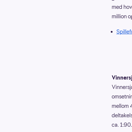
med hove
million 
Spille
Vinners
Vinnersj
omsetnin
mellom 4
deltakels
ca. 1:90