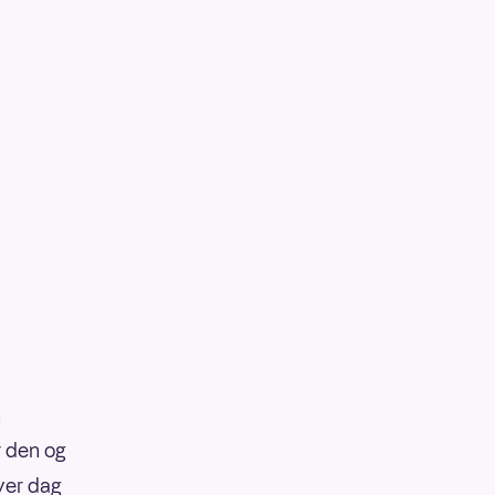
n
r den og
hver dag