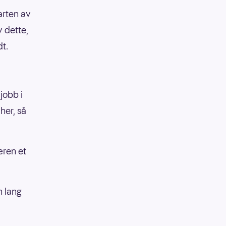
arten av
 dette,
dt.
 jobb i
 her, så
æren et
n lang