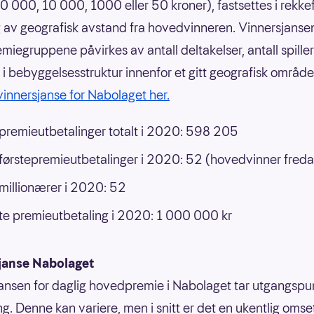
0 000, 10 000, 1000 eller 50 kroner), fastsettes i rekke
 av geografisk avstand fra hovedvinneren. Vinnersjansen
emiegruppene påvirkes av antall deltakelser, antall spille
r i bebyggelsesstruktur innenfor et gitt geografisk områd
innersjanse for Nabolaget her.
 premieutbetalinger totalt i 2020: 598 205
 førstepremieutbetalinger i 2020: 52 (hovedvinner fred
 millionærer i 2020: 52
e premieutbetaling i 2020: 1 000 000 kr
janse Nabolaget
ansen for daglig hovedpremie i Nabolaget tar utgangspun
g. Denne kan variere, men i snitt er det en ukentlig omse