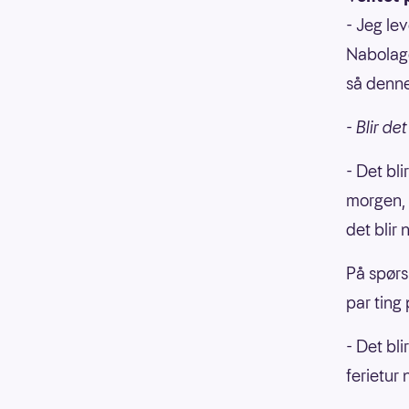
- Jeg le
Nabolage
så denne
- Blir de
- Det bli
morgen, s
det blir 
På spørs
par ting 
- Det bli
ferietur 