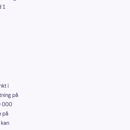
d 1
kt i
tning på
90 000
e på
 kan