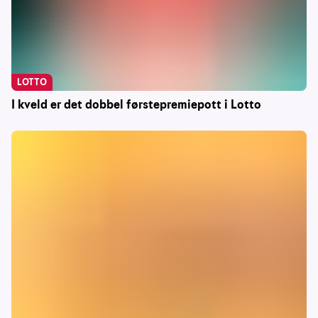
LOTTO
I kveld er det dobbel førstepremiepott i Lotto