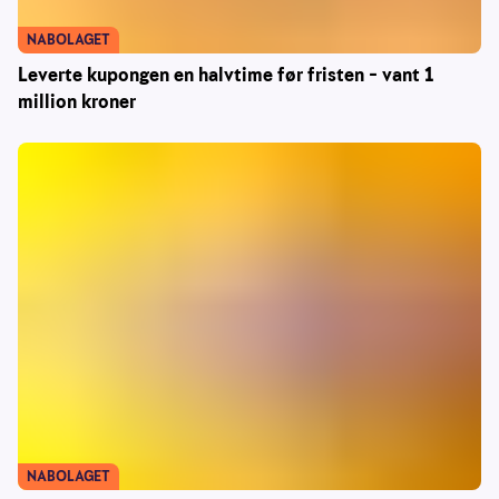
NABOLAGET
Leverte kupongen en halvtime før fristen – vant 1
million kroner
NABOLAGET