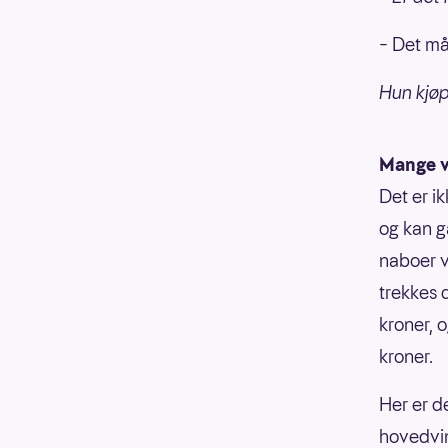
– Det må 
Hun kjøp
Mange v
Det er i
og kan g
naboer v
trekkes 
kroner, 
kroner.
Her er d
hovedvin