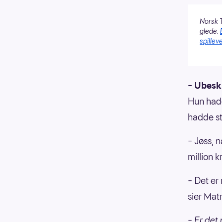
Norsk T
glede.
spilleve
– Ubeskr
Hun hadd
hadde st
– Jøss, n
million k
– Det er 
sier Mat
– Er det