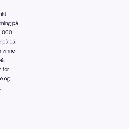
kt i
tning på
90 000
e på ca.
n vinne
på
 for
re og
.