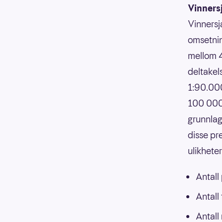
Vinners
Vinnersj
omsetnin
mellom 4
deltakels
1:90.000
100 000,
grunnlag
disse pr
ulikhete
Antall
Antall
Antall