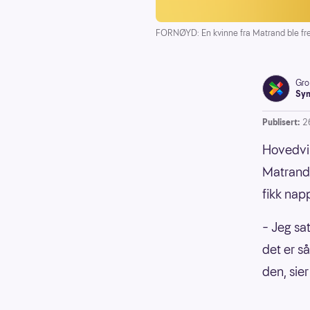
FORNØYD: En kvinne fra Matrand ble fred
Gro
Syn
Publisert:
2
Hovedvin
Matrand.
fikk nap
– Jeg sa
det er så
den, sier