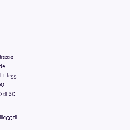
dresse
nde
 tillegg
00
 til 50
legg til