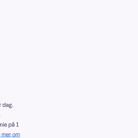
r dag.
.
mie på 1
e mer om