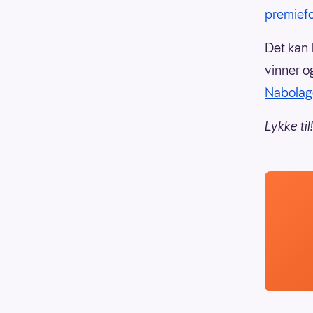
premiefo
Det kan 
vinner o
Nabolag
Lykke til!