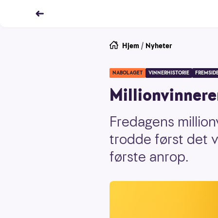
Hjem
/
Nyheter
NABOLAGET
VINNERHISTORIE
FREMSID
Millionvinnere
Fredagens million
trodde først det 
første anrop.