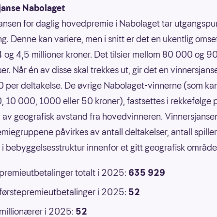
janse Nabolaget
ansen for daglig hovedpremie i Nabolaget tar utgangspun
g. Denne kan variere, men i snitt er det en ukentlig omse
 og 4,5 millioner kroner. Det tilsier mellom 80 000 og 
er. Når én av disse skal trekkes ut, gir det en vinnersjans
 per deltakelse. De øvrige Nabolaget-vinnerne (som ka
 10 000, 1000 eller 50 kroner), fastsettes i rekkefølge 
 av geografisk avstand fra hovedvinneren. Vinnersjansen
emiegruppene påvirkes av antall deltakelser, antall spille
r i bebyggelsesstruktur innenfor et gitt geografisk område
 premieutbetalinger totalt i 2025:
635 929
 førstepremieutbetalinger i 2025:
52
 millionærer i 2025:
52