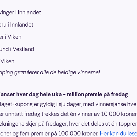
inger i Innlandet
ru i Innlandet
r i Viken
und i Vestland
 Viken
pping gratulerer alle de heldige vinnerne!
anser hver dag hele uka – millionpremie på fredag
aget-kupong er gyldig i sju dager, med vinnersjanse hve
er unntatt fredag trekkes det én vinner av 10 000 kroner
kningene skjer på fredager, hvor det deles ut én toppre
kroner og fem premier på 100 000 kroner.
Her kan du les