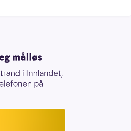
jeg målløs
trand i Innlandet,
telefonen på