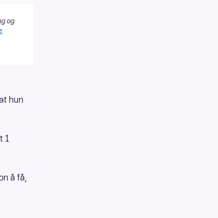
ng og
e
at hun
t 1
on å få,