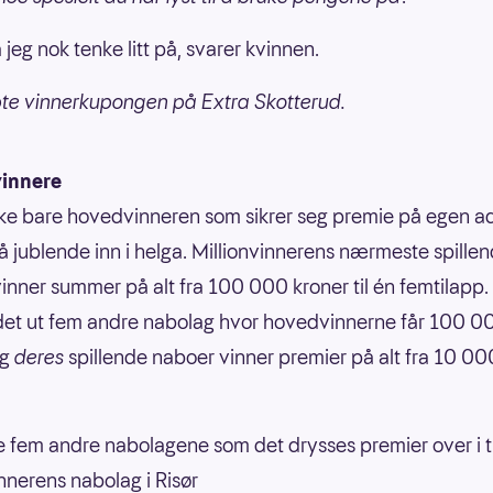
jeg nok tenke litt på, svarer kvinnen.
te vinnerkupongen på Extra Skotterud.
innere
kke bare hovedvinneren som sikrer seg premie på egen a
å jublende inn i helga. Millionvinnerens nærmeste spille
inner summer på alt fra 100 000 kroner til én femtilapp. I
det ut fem andre nabolag hvor hovedvinnerne får 100 0
og
deres
spillende naboer vinner premier på alt fra 10 000
e fem andre nabolagene som det drysses premier over i til
nerens nabolag i Risør