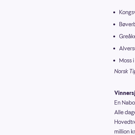
Kongsv
Bøverb
Greåke
Alvers
Moss i
Norsk Ti
Vinnersj
En Nabol
Alle dag
Hovedtre
million 