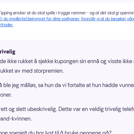
ipping ønsker at du skal spille i trygge rammer - og at det skal gi spenni
Er du imidlertid bekymret for dine spillvaner, foreslår vi at du besøker vår
ttsider.
ivelig
e ikke rukket å sjekke kupongen sin ennå og visste ikke 
ukket av med storpremien.
å ble jeg målløs, sa hun da vi fortalte at hun hadde vunne
roner.
rett og slett ubeskrivelig. Dette var en veldig trivelig telef
rand-kvinnen.
 noe spesielt du har lyst til å bruke pengene på?