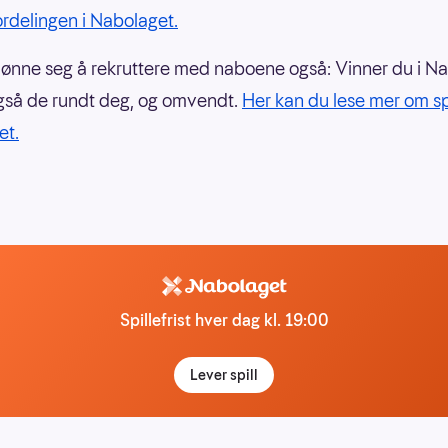
rdelingen i Nabolaget.
lønne seg å rekruttere med naboene også: Vinner du i Na
gså de rundt deg, og omvendt.
Her kan du lese mer om sp
et.
Spillefrist hver dag kl. 19:00
Lever spill