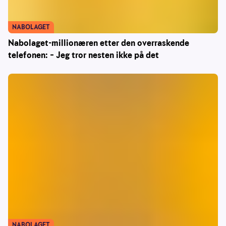
NABOLAGET
Nabolaget-millionæren etter den overraskende
telefonen: – Jeg tror nesten ikke på det
NABOLAGET