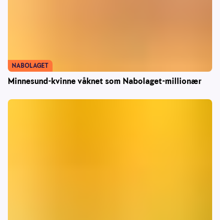
NABOLAGET
Minnesund-kvinne våknet som Nabolaget-millionær