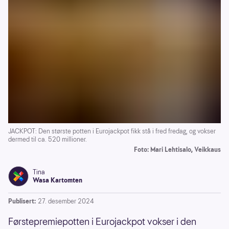
JACKPOT: Den største potten i Eurojackpot fikk stå i fred fredag, og vokser
dermed til ca. 520 millioner.
Foto: Mari Lehtisalo, Veikkaus
Tina
Wasa Kartomten
Publisert:
27. desember 2024
Førstepremiepotten i Eurojackpot vokser i den