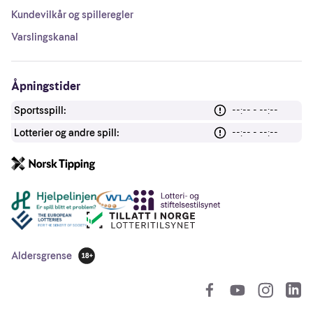
Kundevilkår og spilleregler
Varslingskanal
Åpningstider
Sportsspill:
--:-- - --:--
Lotterier og andre spill:
--:-- - --:--
Andre lenker
Aldersgrense
18 år
So