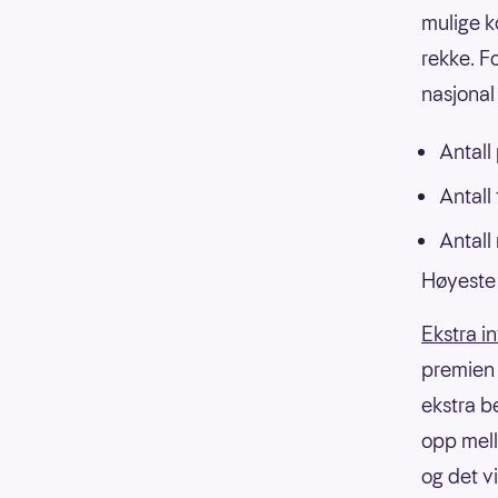
mulige k
rekke. F
nasjonal 
Antall
Antall
Antall
Høyeste 
Ekstra i
premien f
ekstra b
opp mell
og det v