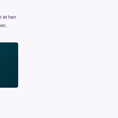
r at han
gen.