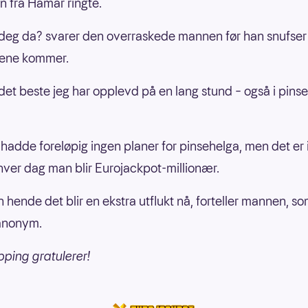
n fra Hamar ringte.
i deg da? svarer den overraskede mannen før han snufser li
rene kommer.
 det beste jeg har opplevd på en lang stund – også i pinse
adde foreløpig ingen planer for pinsehelga, men det er 
hver dag man blir Eurojackpot-millionær.
n hende det blir en ekstra utflukt nå, forteller mannen, s
anonym.
pping gratulerer!