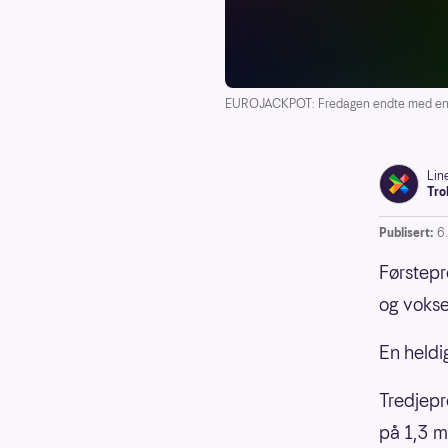
EUROJACKPOT: Fredagen endte med en n
Lin
Tro
Publisert:
6
Førstepr
og vokser
En heldi
Tredjepr
på 1,3 m