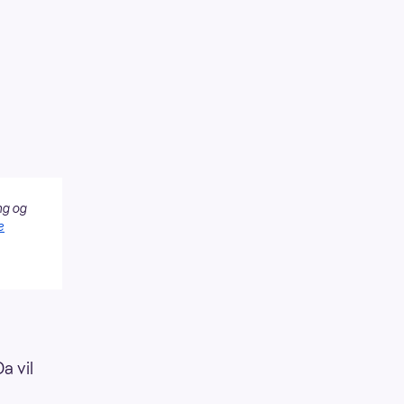
ng og
e
a vil