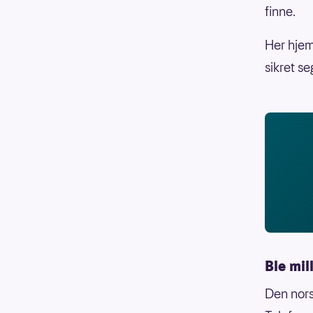
finne.
Her hjem
sikret se
Ble mil
Den nors