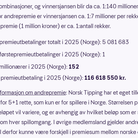
ombinasjoner, og vinnersjansen blir da ca. 1:140 millione
or andrepremie er vinnersjansen ca. 1:7 millioner per rek
premie (1 million kroner) er ca. 1:antall rekker.
 premieutbetalinger totalt i 2025 (Norge): 5 081 683
 førstepremieutbetalinger i 2025 (Norge): 1
 millionærer i 2025 (Norge):
152
premieutbetaling i 2025 (Norge):
116 618 550 kr.
nformasjon om andrepremie
: Norsk Tipping har et eget til
or 5+1 rette, som kun er for spillere i Norge. Størrelsen 
eløpet vil variere, og er avhengig av hvilket beløp som er
om hver spillomgang. I øvrige medlemsland gjelder andre
il derfor kunne være forskjell i premiesum mellom norske