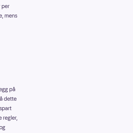
r per
ke, mens
legg på
på dette
 spart
 regler,
 og