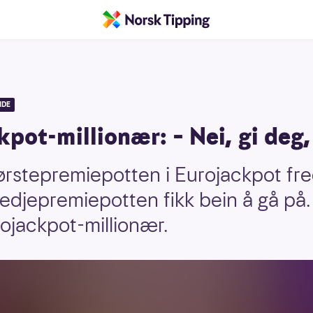
IDE
pot-millionær: – Nei, gi deg,
førstepremiepotten i Eurojackpot fr
edjepremiepotten fikk bein å gå på
rojackpot-millionær.