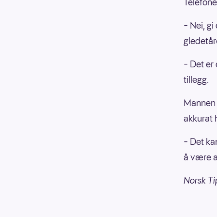
Telefone
– Nei, g
gledetå
– Det er
tillegg.
Mannen h
akkurat 
– Det ka
å være 
Norsk Ti