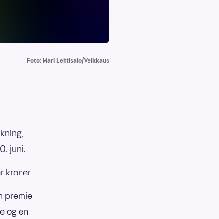
Foto: Mari Lehtisalo/Veikkaus
ekning,
0. juni.
r kroner.
n premie
ke og en