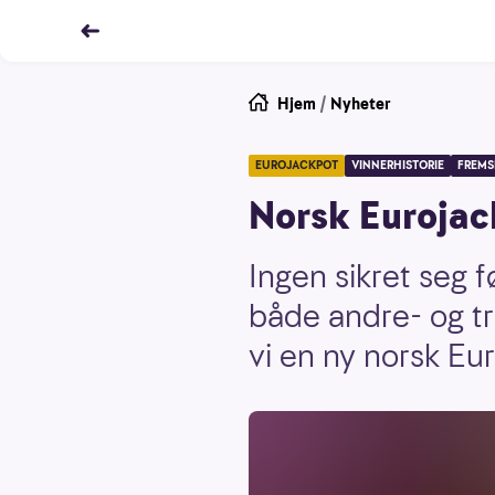
Hjem
/
Nyheter
EUROJACKPOT
VINNERHISTORIE
FREMS
Norsk Eurojack
Ingen sikret seg 
både andre- og tr
vi en ny norsk Eu