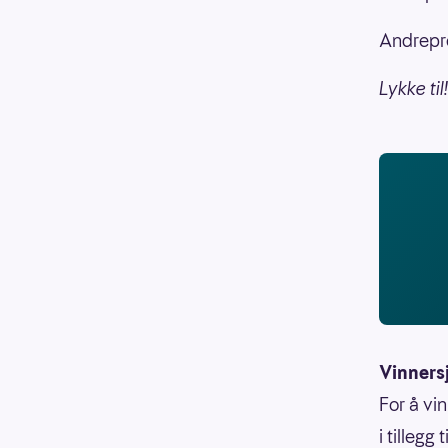
Andrepre
Lykke til!
Vinners
For å vi
i tillegg