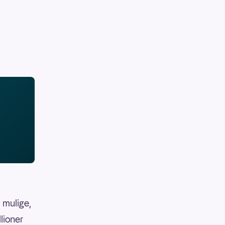
 mulige,
llioner