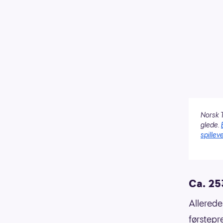
Norsk T
glede.
spilleve
Ca. 253
Allerede 
førstepr