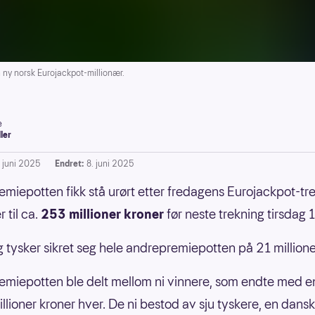
y norsk Eurojackpot-millionær.
e
ller
. juni 2025
Endret:
8. juni 2025
emiepotten fikk stå urørt etter fredagens Eurojackpot-tr
 til ca.
253 millioner kroner
før neste trekning tirsdag 1
g tysker sikret seg hele andrepremiepotten på 21 millione
emiepotten ble delt mellom ni vinnere, som endte med e
illioner kroner hver. De ni bestod av sju tyskere, en dans