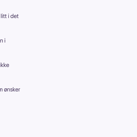
tt i det
n i
ikke
om ønsker