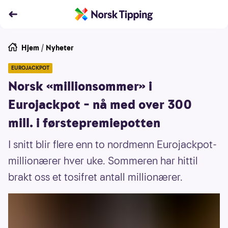
Hjem
/
Nyheter
EUROJACKPOT
Norsk «millionsommer» i
Eurojackpot – nå med over 300
mill. i førstepremiepotten
I snitt blir flere enn to nordmenn Eurojackpot-
millionærer hver uke. Sommeren har hittil
brakt oss et tosifret antall millionærer.