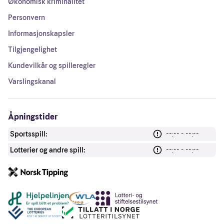
Økonomisk kriminalitet
Personvern
Informasjonskapsler
Tilgjengelighet
Kundevilkår og spilleregler
Varslingskanal
Åpningstider
Sportsspill:
--:-- - --:--
Lotterier og andre spill:
--:-- - --:--
Andre lenker