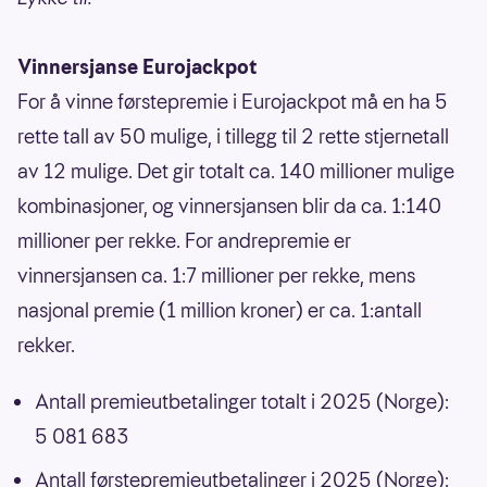
Vinnersjanse Eurojackpot
For å vinne førstepremie i Eurojackpot må en ha 5
rette tall av 50 mulige, i tillegg til 2 rette stjernetall
av 12 mulige. Det gir totalt ca. 140 millioner mulige
kombinasjoner, og vinnersjansen blir da ca. 1:140
millioner per rekke. For andrepremie er
vinnersjansen ca. 1:7 millioner per rekke, mens
nasjonal premie (1 million kroner) er ca. 1:antall
rekker.
Antall premieutbetalinger totalt i 2025 (Norge):
5 081 683
Antall førstepremieutbetalinger i 2025 (Norge):