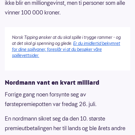
ikke blir en milliongevinst, men ti personer som alle
vinner 100 000 kroner.
Norsk Tipping ønsker at du skal spille i trygge rammer - og
at det skal gi spenning og glede.
Er du imidlertid bekymret
for dine spillvaner, foreslår vi at du besøker våre
spillevettsider.
Nordmann vant en kvart milliard
Forrige gang noen forsynte seg av
førstepremiepotten var fredag 26. juli.
En nordmann sikret seg da den 10. største
premieutbetalingen her til lands og ble årets andre