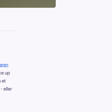
møren
ace up
s et
- eller