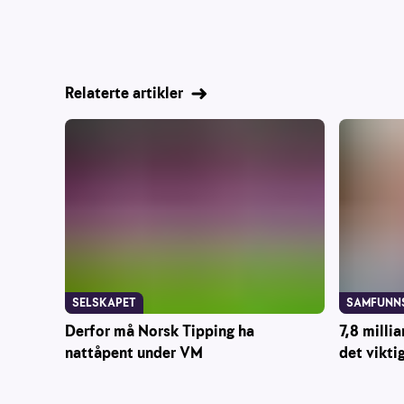
Relaterte artikler
SAMFUNN
SELSKAPET
7,8 millia
Derfor må Norsk Tipping ha
det vikti
nattåpent under VM