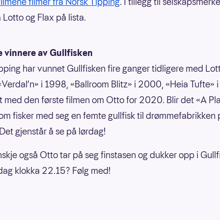
ilmene filmer fra Norsk Tipping
. I tillegg til selskapsmerke
a Lotto og Flax på lista.
e vinnere av Gullfisken
pping har vunnet Gullfisken fire ganger tidligere med Lot
«Verdal’n» i 1998, «Ballroom Blitz» i 2000, «Heia Tufte» 
st med den første filmen om Otto for 2020. Blir det «A Pl
om fisker med seg en femte gullfisk til drømmefabrikken 
et gjenstår å se på lørdag!
nskje også Otto tar på seg finstasen og dukker opp i Gull
dag klokka 22.15? Følg med!