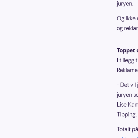
juryen.
Og ikke 
og rekla
Toppet 
I tillegg
Reklameb
- Det vil
juryen s
Lise Ka
Tipping.
Totalt p