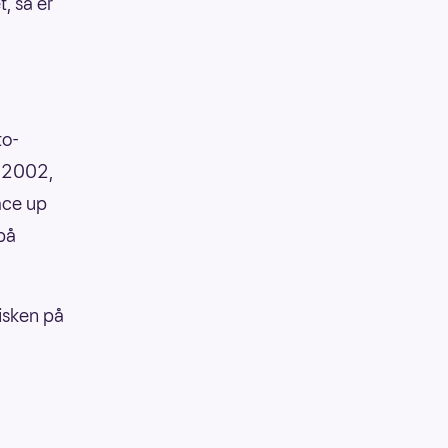
t, så er
to-
i 2002,
ace up
på
fisken på