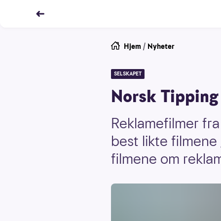
Hjem
/
Nyheter
SELSKAPET
Norsk Tipping 
Reklamefilmer fr
best likte filmen
filmene om reklam