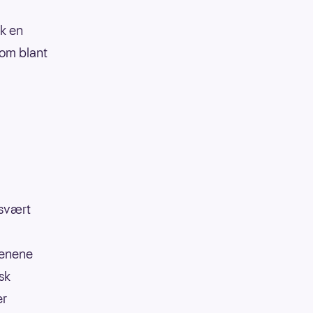
ok en
som blant
 svært
cenene
sk
er