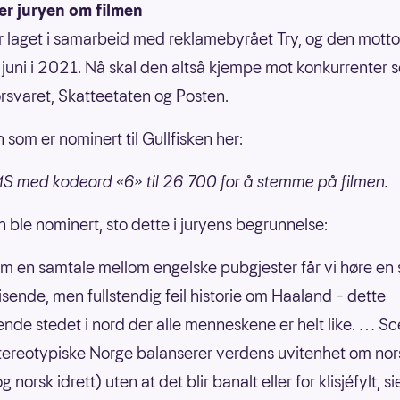
er juryen om filmen
r laget i samarbeid med reklamebyrået Try, og den mott
 i juni i 2021. Nå skal den altså kjempe mot konkurrenter 
rsvaret, Skatteetaten og Posten.
 som er nominert til Gullfisken her:
 med kodeord «6» til 26 700 for å stemme på filmen.
n ble nominert, sto dette i juryens begrunnelse:
m en samtale mellom engelske pubgjester får vi høre en
sende, men fullstendig feil historie om Haaland – dette
ende stedet i nord der alle menneskene er helt like. … S
stereotypiske Norge balanserer verdens uvitenhet om nor
og norsk idrett) uten at det blir banalt eller for klisjéfylt, si