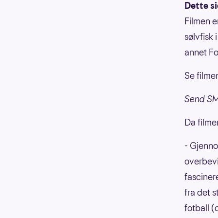
Dette si
Filmen e
sølvfisk
annet Fo
Se filmen
Send SMS
Da filme
- Gjenno
overbevi
fasciner
fra det 
fotball (