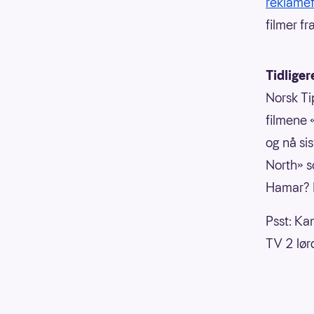
reklamef
filmer fr
Tidliger
Norsk Ti
filmene 
og nå si
North» s
Hamar? D
Psst: Ka
TV 2 lør