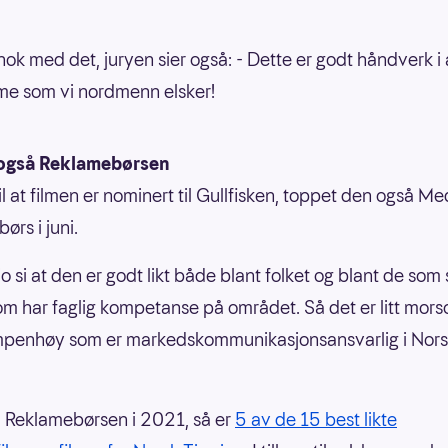
nok med det, juryen sier også: - Dette er godt håndverk i a
me som vi nordmenn elsker!
også Reklamebørsen
 til at filmen er nominert til Gullfisken, toppet den også 
ørs i juni.
 jo si at den er godt likt både blant folket og blant de som s
om har faglig kompetanse på området. Så det er litt morso
mpenhøy som er markedskommunikasjonsansvarlig i Nor
å Reklamebørsen i 2021, så er
5 av de 15 best likte