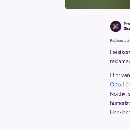
Per
Ska
Publisert:
3
Førstkom
reklamep
I fjor v
Otto
. I 
North», s
humorist
Haa-land