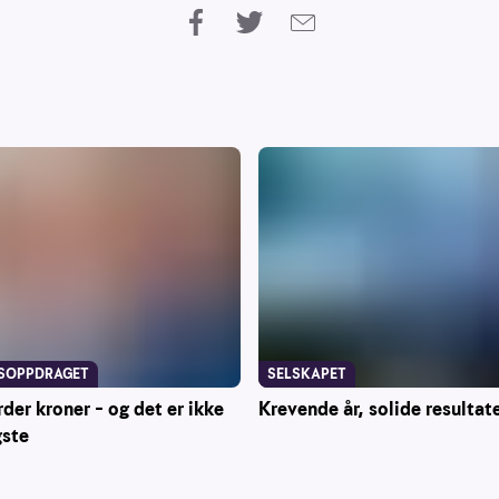
SOPPDRAGET
SELSKAPET
rder kroner – og det er ikke
Krevende år, solide resultat
gste