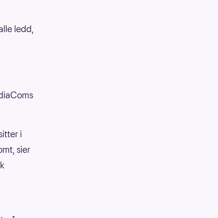
lle ledd,
MediaComs
itter i
mt, sier
sk