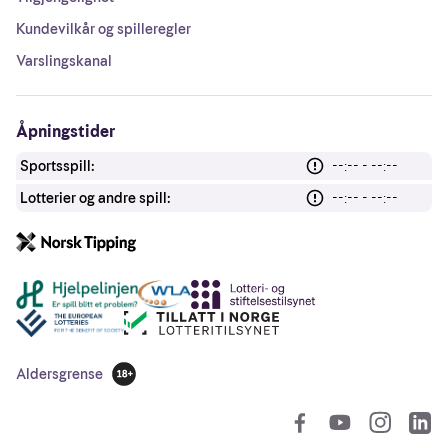
Kundevilkår og spilleregler
Varslingskanal
Åpningstider
Sportsspill:
--:-- - --:--
Lotterier og andre spill:
--:-- - --:--
Andre lenker
Aldersgrense
18 år
So