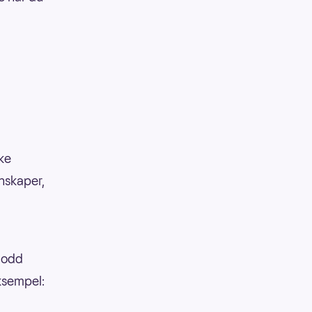
kke
enskaper,
 lodd
eksempel: