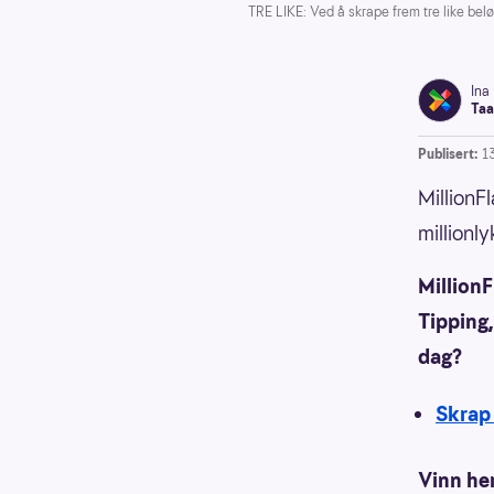
TRE LIKE: Ved å skrape frem tre like belø
Ina
Taa
Publisert:
1
MillionF
millionl
MillionF
Tipping,
dag?
Skrap 
Vinn he