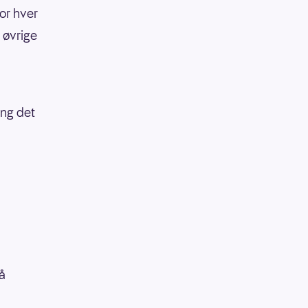
or hver
 øvrige
ang det
å