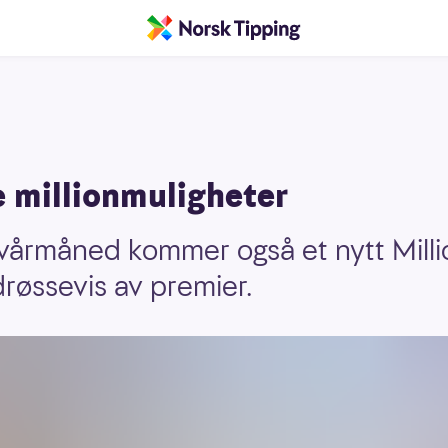
e millionmuligheter
vårmåned kommer også et nytt Millio
røssevis av premier.