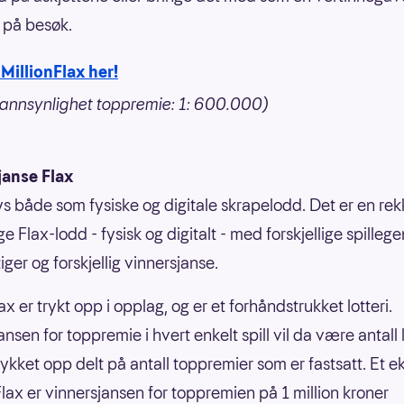
t på besøk.
MillionFlax her!
annsynlighet toppremie: 1: 600.000)
janse Flax
bys både som fysiske og digitale skrapelodd. Det er en re
ige Flax-lodd - fysisk og digitalt - med forskjellige spilleg
ger og forskjellig vinnersjanse.
ax er trykt opp i opplag, og er et forhåndstrukket lotteri.
nsen for toppremie i hvert enkelt spill vil da være antall
rykket opp delt på antall toppremier som er fastsatt. Et 
nFlax er vinnersjansen for toppremien på 1 million kroner