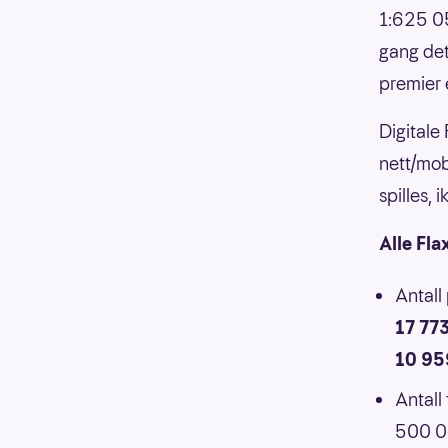
1:625 05
gang det
premier 
Digitale
nett/mob
spilles,
Alle Fla
Antall
17 77
10 95
Antall
500 00