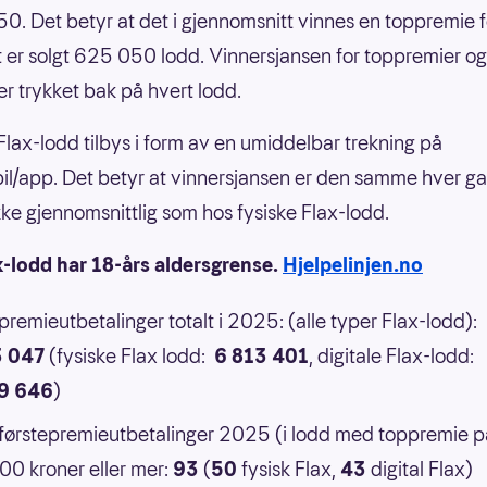
0. Det betyr at det i gjennomsnitt vinnes en toppremie f
 er solgt 625 050 lodd. Vinnersjansen for toppremier og
er trykket bak på hvert lodd.
 Flax-lodd tilbys i form av en umiddelbar trekning på
il/app. Det betyr at vinnersjansen er den samme hver g
 ikke gjennomsnittlig som hos fysiske Flax-lodd.
x-lodd har 18-års aldersgrense.
Hjelpelinjen.no
 premieutbetalinger totalt i 2025: (alle typer Flax-lodd):
3 047
(fysiske Flax lodd:
6 813 401
, digitale Flax-lodd:
9 646
)
 førstepremieutbetalinger 2025 (i lodd med toppremie p
0 kroner eller mer:
93
(
50
fysisk Flax,
43
digital Flax)