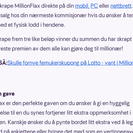
krape MillionFlax direkte på din
mobil
,
PC
eller
nettbrett
i salg hos din nærmeste kommisjonær hvis du ønsker å te
ed et fysisk lodd i hendene.
rape frem tre like beløp vinner du summen du har skrapt
este premien av dem alle kan gjøre deg til millionær!
SÅ:
Skulle fornye femukerskupong på Lotto - vant i Millio
m gave
lax er den perfekte gaven om du ønsker å gi en hyggelig
else til en du synes fortjener litt ekstra oppmerksomhet i
n. Kanskje ønsker du å pynte bordet litt ekstra ved å le
d på askjettene eller bringe det med som en vertinnegav