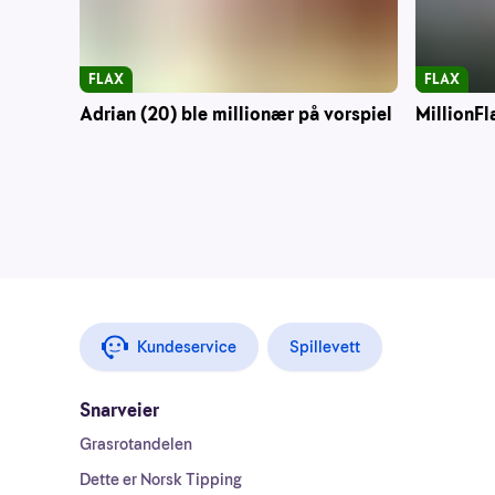
FLAX
FLAX
Adrian (20) ble millionær på vorspiel
MillionFl
Kundeservice
Spillevett
Snarveier
Grasrotandelen
Dette er Norsk Tipping