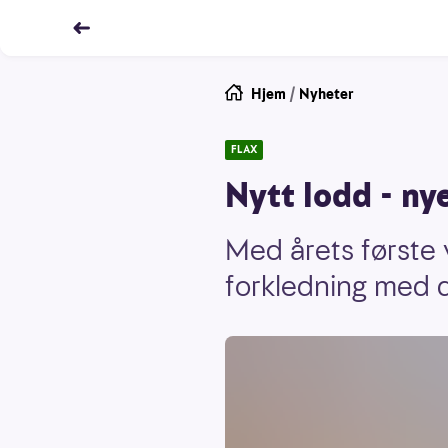
Hjem
/
Nyheter
FLAX
Nytt lodd - ny
Med årets første 
forkledning med d