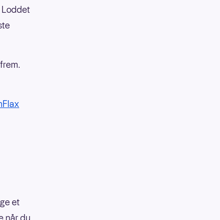
. Loddet
ste
 frem.
nFlax
gge et
e når du