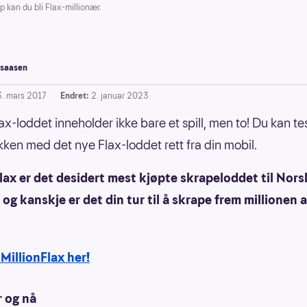
p kan du bli Flax-millionær.
saasen
3. mars 2017
Endret:
2. januar 2023
lax-loddet inneholder ikke bare et spill, men to! Du kan te
ykken med det nye Flax-loddet rett fra din mobil.
lax er det desidert mest kjøpte skrapeloddet til Nors
 og kanskje er det din tur til å skrape frem millionen a
MillionFlax her!
r og nå