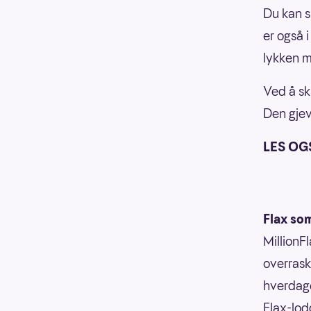
Du kan s
er også 
lykken m
Ved å sk
Den gjev
LES OG
Flax so
MillionF
overrask
hverdage
Flax-lod