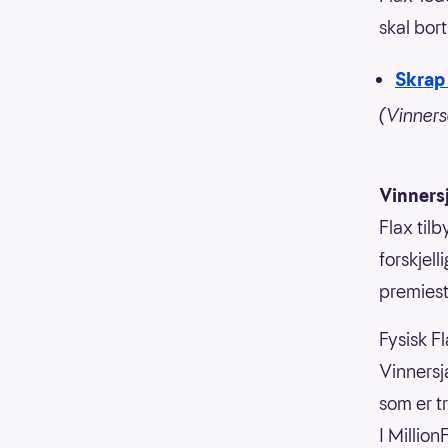
skal bor
Skrap 
(Vinners
Vinners
Flax til
forskjell
premiesti
Fysisk Fl
Vinnersja
som er t
I Millio