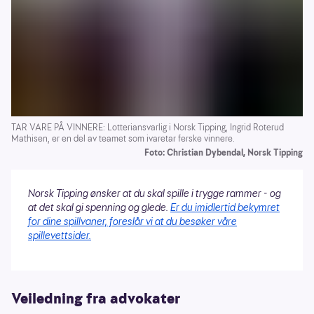
TAR VARE PÅ VINNERE: Lotteriansvarlig i Norsk Tipping, Ingrid Roterud
Mathisen, er en del av teamet som ivaretar ferske vinnere.
Foto: Christian Dybendal, Norsk Tipping
Norsk Tipping ønsker at du skal spille i trygge rammer - og
at det skal gi spenning og glede.
Er du imidlertid bekymret
for dine spillvaner, foreslår vi at du besøker våre
spillevettsider.
Veiledning fra advokater