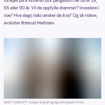
forskjell på å vinne en stor pengesum når du er 19,
55 eller 90 år. Vil de oppfylle drømmer? Investere i
noe? Hva slags risiko ønsker de å ta? Og så videre,
avslutter Roterud Mathisen.
GODT IVARETATT: Torbjørn Evjenth og Ingvild Elisabeth Flovik i