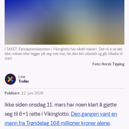
I TAKET: Førstepremiepotten i Vikinglotto har nådd «taket». Det vil si at det
ikke vokser eller legger på seg noe mer, før den blir utbetalt og går tilbake til
start.
Foto: Norsk Tipping
Line
Troller
Publisert:
22. juni 2026
Ikke siden onsdag 11. mars har noen klart å gjette
seg til 6+1 rette i Vikinglotto.
Den gangen vant en
mann fra Trøndelag 168 millioner kroner alene
.