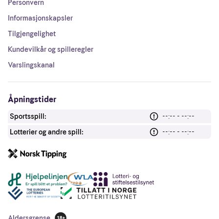
Personvern
Informasjonskapsler
Tilgjengelighet
Kundevilkår og spilleregler
Varslingskanal
Åpningstider
Sportsspill:
--:-- - --:--
Lotterier og andre spill:
--:-- - --:--
Andre lenker
Aldersgrense