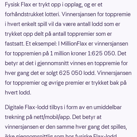
Fysisk Flax er trykt opp i opplag, og er et
forhåndstrukket lotteri. Vinnersjansen for toppremie
i hvert enkelt spill vil da være antall lodd som er
trykket opp delt på antall toppremier som er
fastsatt. Et eksempel: I MillionFlax er vinnersjansen
for toppremien på 1 million kroner 1:625 050. Det
betyr at det i gjennomsnitt vinnes en toppremie for
hver gang det er solgt 625 050 lodd. Vinnersjansen
for toppremier og øvrige premier er trykket bak på
hvert lodd.
Digitale Flax-lodd tilbys i form av en umiddelbar
trekning på nett/mobil/app. Det betyr at
vinnersjansen er den samme hver gang det spilles,
ikke gjennomsnittlig som hos fysiske Flax-lodd.