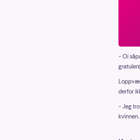
– Oi såp
gratuler
Loppværi
derfor i
– Jeg tr
kvinnen.