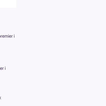
remier i
er i
x