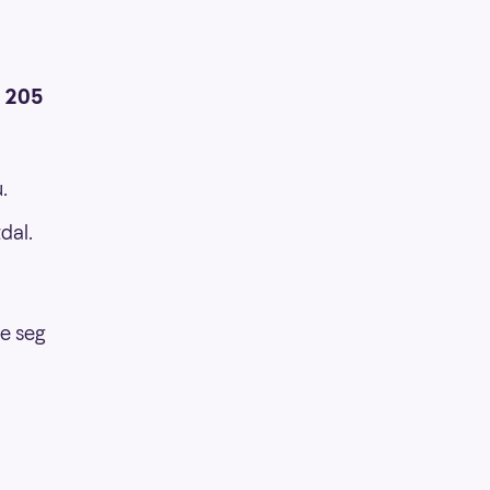
 205
.
dal.
re seg