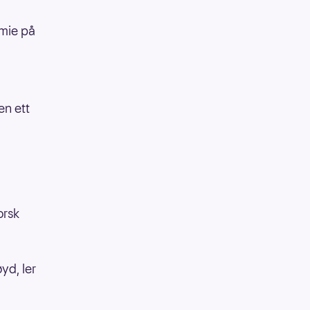
emie på
en ett
orsk
øyd, ler