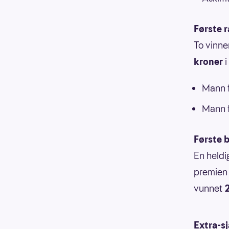
Første 
To vinne
kroner
i
Mann f
Mann f
Første b
En heldi
premien 
vunnet
Extra-s