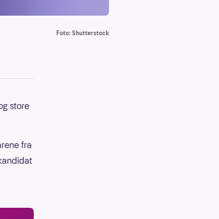
Foto: Shutterstock
og store
årene fra
-kandidat