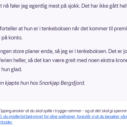
 nå føler jeg egentlig mest på sjokk. Det har ikke gått hel
forteller at hun er i tenkeboksen når det kommer til prem
r på konto.
ingen store planer enda, så jeg er i tenkeboksen. Det er jo
 ferien heller, så det kan være greit med noen ekstra kroner
r hun glad.
 kjøpte hun hos Snarkjøp Bergsfjord.
ipping ønsker at du skal spille i trygge rammer - og at det skal gi spenni
Er du imidlertid bekymret for dine spillvaner, foreslår vi at du besøker vår
ttsider.