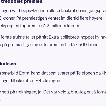
 tredoblet premien
ningen var Loppa-kvinnen allerede sikret en inngangspr
kroner. På premiestigen ventet imidlertid flere høyere
løp og en toppremie på 2 millioner kroner.
femte trukne tallet på sitt Extra-spillebrett hoppet kvinn
 på premiestigen og økte premien til 637 500 kroner.
eboksen
n smørblid Extra-kandidat som svarer på Telefonen da N
inger tilbake etter tv-trekningen.
k sett på trekningen, ja. Det var veldig bra. Jeg er så forn
.