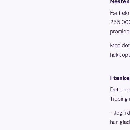
Nesten
Før trek
255 000 
premiebe
Med det 
hakk opp
I tenk
Det er e
Tipping r
– Jeg fik
hun glad