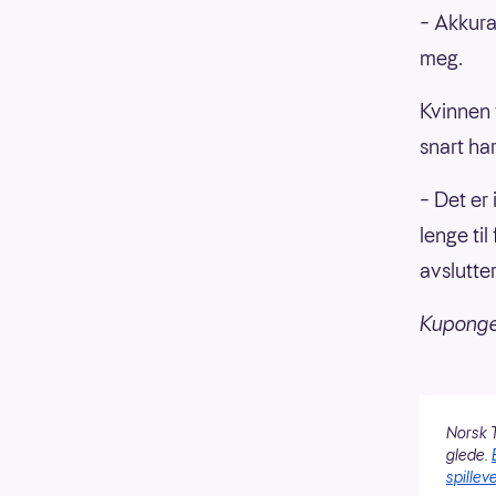
– Akkurat
meg.
Kvinnen 
snart ha
– Det er 
lenge til
avslutte
Kupongen
Norsk T
glede.
spilleve