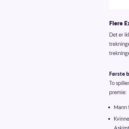
Flere E
Det er i
trekning
trekninge
Første b
To spille
premie:
Mann f
Kvinne
Askimt