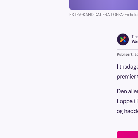
EXTRA-KANDIDAT FRA LOPPA: En heldig lop
Tin
Was
Publisert:
1
I tirsda
premier t
Den alle
Loppa i 
og hadde