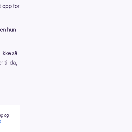
t opp for
ien hun
 ikke så
 til da,
ng og
e