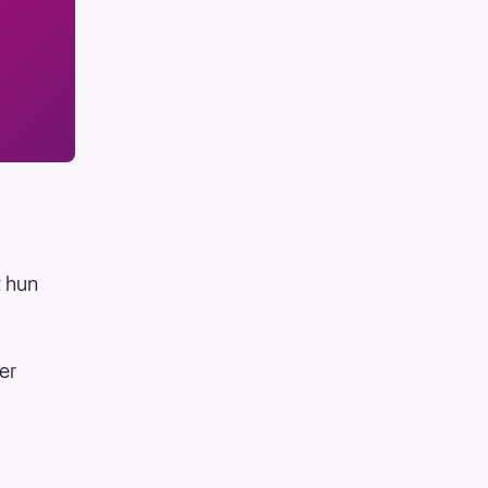
t hun
er