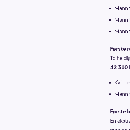
Mann f
Mann f
Mann f
Første 
To heldi
42 310 
Kvinne
Mann f
Første b
En ekstr