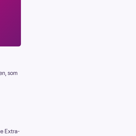
en, som
te Extra-