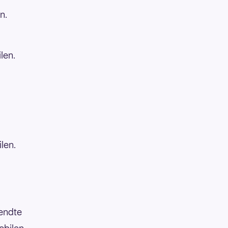
n.
len.
len.
 endte