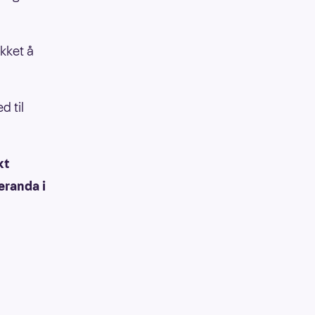
ukket å
d til
kt
eranda i