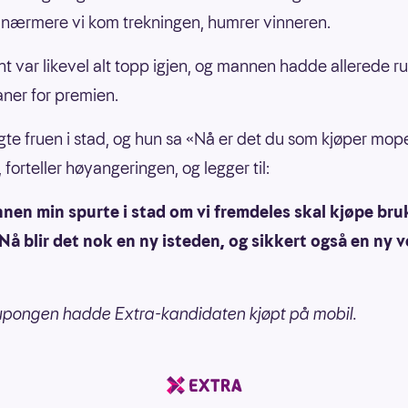
o nærmere vi kom trekningen, humrer vinneren.
ant var likevel alt topp igjen, og mannen hadde allerede r
aner for premien.
ngte fruen i stad, og hun sa «Nå er det du som kjøper mope
forteller høyangeringen, og legger til:
nen min spurte i stad om vi fremdeles skal kjøpe bru
å blir det nok en ny isteden, og sikkert også en ny v
upongen hadde Extra-kandidaten kjøpt på mobil.