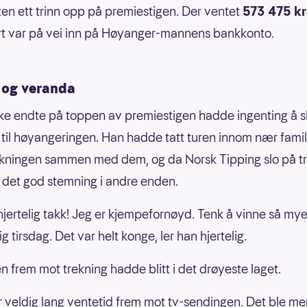
en ett trinn opp på premiestigen. Der ventet
573 475 k
t var på vei inn på Høyanger-mannens bankkonto.
og veranda
kke endte på toppen av premiestigen hadde ingenting å si
til høyangeringen. Han hadde tatt turen innom nær famili
ekningen sammen med dem, og da Norsk Tipping slo på t
r det god stemning i andre enden.
hjertelig takk! Jeg er kjempefornøyd. Tenk å vinne så my
ig tirsdag. Det var helt konge, ler han hjertelig.
n frem mot trekning hadde blitt i det drøyeste laget.
r veldig lang ventetid frem mot tv-sendingen. Det ble me