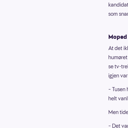
kandidat
som snar
Moped 
At det i
humøret 
se tv-tr
igjen va
– Tusen 
helt vanl
Men tide
– Det va