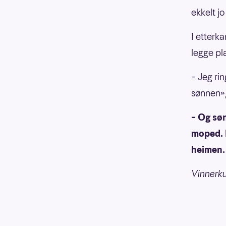
ekkelt j
I etterk
legge pl
– Jeg ri
sønnen», 
– Og søn
moped. N
heimen.
Vinnerk