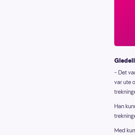
Gledeli
– Det va
var ute o
trekning
Han kunne
trekning
Med kun d