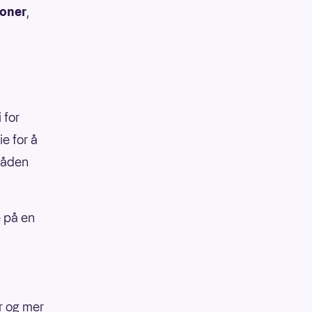
roner
,
 for
e for å
råden
e på en
r og mer