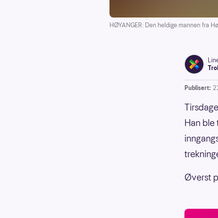
HØYANGER: Den heldige mannen fra Høya
Lin
Tro
Publisert:
2
Tirsdage
Han ble 
inngangs
trekning
Øverst p