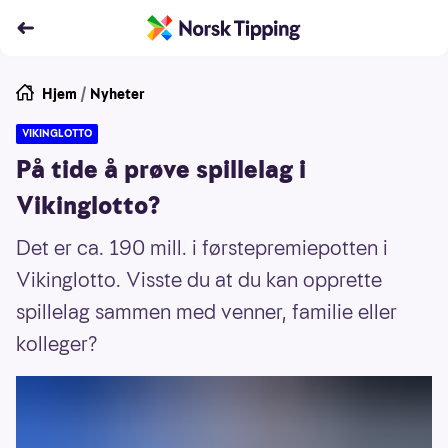
Hjem
/
Nyheter
VIKINGLOTTO
På tide å prøve spillelag i
Vikinglotto?
Det er ca. 190 mill. i førstepremiepotten i
Vikinglotto. Visste du at du kan opprette
spillelag sammen med venner, familie eller
kolleger?