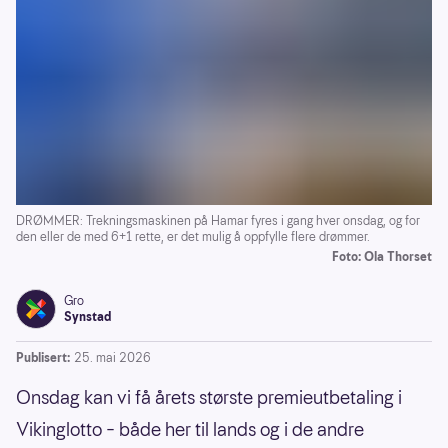
DRØMMER: Trekningsmaskinen på Hamar fyres i gang hver onsdag, og for
den eller de med 6+1 rette, er det mulig å oppfylle flere drømmer.
Foto: Ola Thorset
Gro
Synstad
Publisert:
25. mai 2026
Onsdag kan vi få årets største premieutbetaling i
Vikinglotto – både her til lands og i de andre