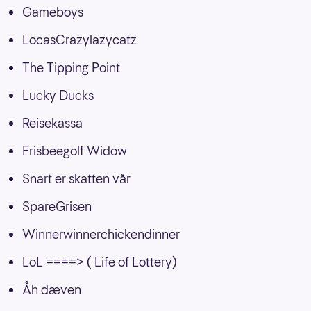
Gameboys
LocasCrazylazycatz
The Tipping Point
Lucky Ducks
Reisekassa
Frisbeegolf Widow
Snart er skatten vår
SpareGrisen
Winnerwinnerchickendinner
LoL ====> ( Life of Lottery)
Åh dæven