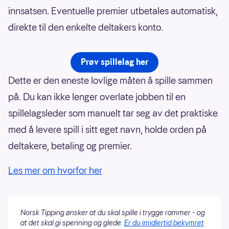
innsatsen. Eventuelle premier utbetales automatisk,
direkte til den enkelte deltakers konto.
Prøv spillelag her
Dette er den eneste lovlige måten å spille sammen
på. Du kan ikke lenger overlate jobben til en
spillelagsleder som manuelt tar seg av det praktiske
med å levere spill i sitt eget navn, holde orden på
deltakere, betaling og premier.
Les mer om hvorfor her
Norsk Tipping ønsker at du skal spille i trygge rammer - og
at det skal gi spenning og glede.
Er du imidlertid bekymret