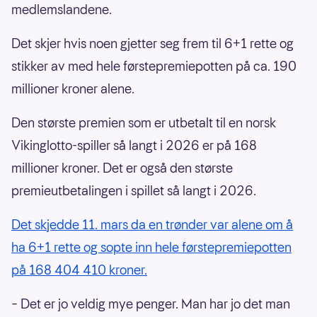
medlemslandene.
Det skjer hvis noen gjetter seg frem til 6+1 rette og
stikker av med hele førstepremiepotten på ca. 190
millioner kroner alene.
Den største premien som er utbetalt til en norsk
Vikinglotto-spiller så langt i 2026 er på 168
millioner kroner. Det er også den største
premieutbetalingen i spillet så langt i 2026.
Det skjedde 11. mars da en trønder var alene om å
ha 6+1 rette og sopte inn hele førstepremiepotten
på 168 404 410 kroner.
– Det er jo veldig mye penger. Man har jo det man