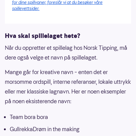
for dine spillvaner, foreslår vi at du besøker våre
spillevettsider.
Hva skal spillelaget hete?
Når du oppretter et spillelag hos Norsk Tipping, må
dere også velge et navn på spillelaget.
Mange går for kreative navn – enten det er
morsomme ordspill, interne referanser, lokale uttrykk
eller mer klassiske lagnavn. Her er noen eksempler
på noen eksisterende navn:
Team bora bora
GullrekkaDrøm in the making