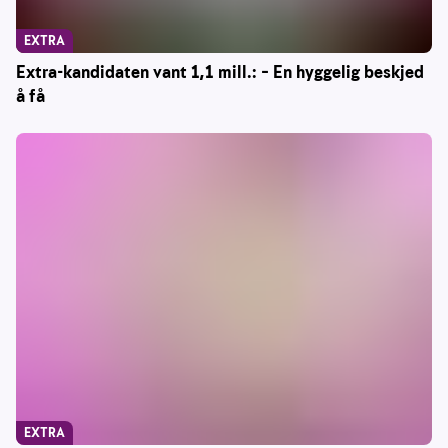
EXTRA
Extra-kandidaten vant 1,1 mill.: – En hyggelig beskjed
å få
EXTRA