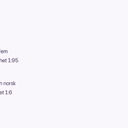
 fem
ghet 1:95
n norsk
et 1:6