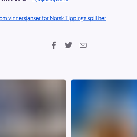
om vinnersjanser for Norsk Tippings spill her