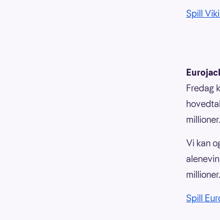
Spill Vi
Eurojac
Fredag k
hovedtal
millioner
Vi kan o
alenevin
millioner
Spill Eu