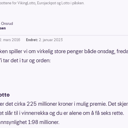
ottene for VikingLotto, Eurojackpot og Lotto i påsken.
e Onsrud
sen
2. mars 2016
Endret:
2. januar 2023
en spiller vi om virkelig store penger både onsdag, fred
i tar det i tur og orden:
otto
r det cirka 225 millioner kroner i mulig premie. Det skj
et slår til i vinnerrekka og du er alene om å få seks rette.
nnsynlighet 1:98 millioner.