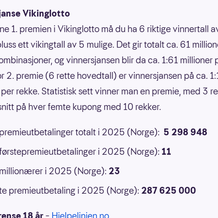
janse Vikinglotto
ne 1. premien i Vikinglotto må du ha 6 riktige vinnertall 
luss ett vikingtall av 5 mulige. Det gir totalt ca. 61 million
ombinasjoner, og vinnersjansen blir da ca. 1:61 millioner 
or 2. premie (6 rette hovedtall) er vinnersjansen på ca. 1
 per rekke. Statistisk sett vinner man en premie, med 3 ret
 snitt på hver femte kupong med 10 rekker.
 premieutbetalinger totalt i 2025 (Norge):
5 298 948
 førstepremieutbetalinger i 2025 (Norge):
11
 millionærer i 2025 (Norge):
23
e premieutbetaling i 2025 (Norge):
287 625 000
rense 18 år
–
Hjelpelinjen.no