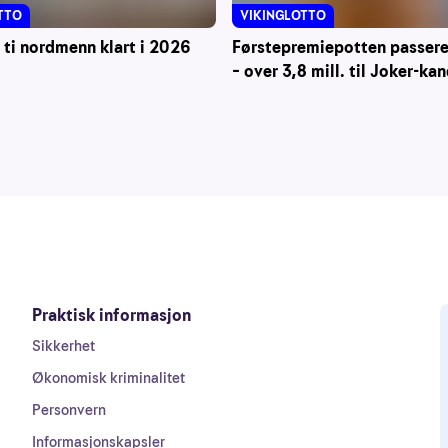
VIKINGLOTTO
TTO
Førstepremiepotten passerer
 ti nordmenn klart i 2026
– over 3,8 mill. til Joker-ka
Praktisk informasjon
Sikkerhet
Økonomisk kriminalitet
Personvern
Informasjonskapsler