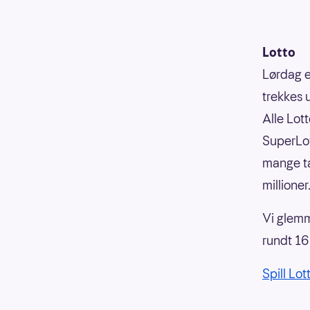
Lotto
Lørdag e
trekkes 
Alle Lot
SuperLot
mange ta
millioner
Vi glemm
rundt 16 
Spill Lot