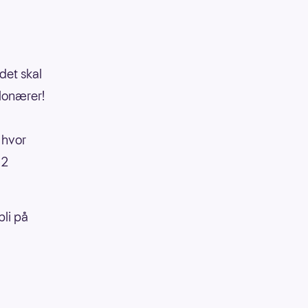
det skal
lonærer!
 hvor
,2
bli på