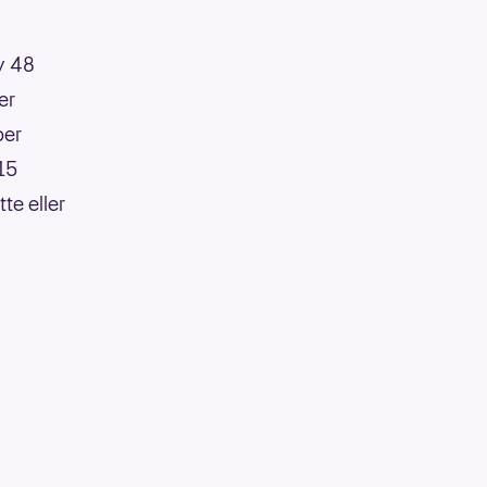
av 48
er
per
:15
te eller