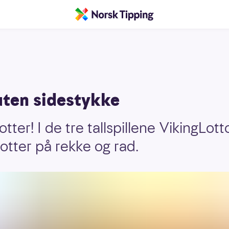
uten sidestykke
ter! I de tre tallspillene VikingLot
otter på rekke og rad.