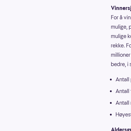
Vinners
For å vin
mulige, p
mulige k
rekke. F
millioner
bedre, i
Antall
Antall
Antall
Høyest
Aldersg