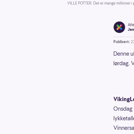
VILLE POTTER: Det er mange millioner i p
Atl
Jen
Publisert:
2
Denne uk
lørdag. V
VikingL
Onsdag e
lykketall
Vinnersa