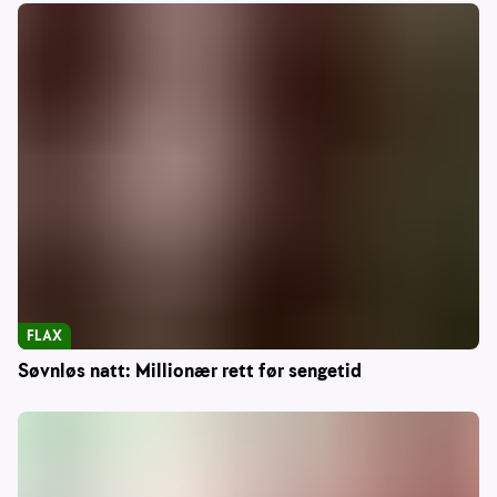
FLAX
Søvnløs natt: Millionær rett før sengetid