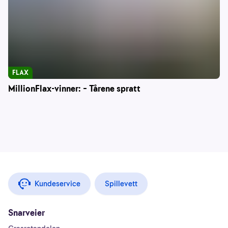
FLAX
MillionFlax-vinner: – Tårene spratt
Kundeservice
Spillevett
Snarveier