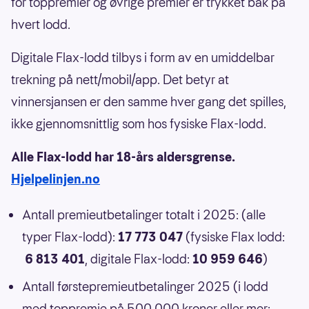
for toppremier og øvrige premier er trykket bak på
hvert lodd.
Digitale Flax-lodd tilbys i form av en umiddelbar
trekning på nett/mobil/app. Det betyr at
vinnersjansen er den samme hver gang det spilles,
ikke gjennomsnittlig som hos fysiske Flax-lodd.
Alle Flax-lodd har 18-års aldersgrense.
Hjelpelinjen.no
Antall premieutbetalinger totalt i 2025: (alle
typer Flax-lodd):
17 773 047
(fysiske Flax lodd:
6 813 401
, digitale Flax-lodd:
10 959 646
)
Antall førstepremieutbetalinger 2025 (i lodd
med toppremie på 500 000 kroner eller mer: