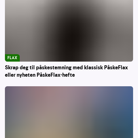
FLAX
Skrap deg til påskestemning med klassisk PåskeFlax
eller nyheten PåskeFlax-hefte