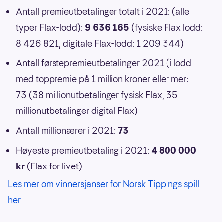
Antall premieutbetalinger totalt i 2021: (alle
typer Flax-lodd):
9 636 165
(fysiske Flax lodd:
8 426 821, digitale Flax-lodd: 1 209 344)
Antall førstepremieutbetalinger 2021 (i lodd
med toppremie på 1 million kroner eller mer:
73 (38 millionutbetalinger fysisk Flax, 35
millionutbetalinger digital Flax)
Antall millionærer i 2021:
73
Høyeste premieutbetaling i 2021:
4 800 000
kr
(Flax for livet)
Les mer om vinnersjanser for Norsk Tippings spill
her