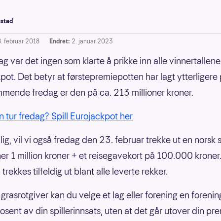
stad
8. februar 2018
Endret:
2. januar 2023
ag var det ingen som klarte å prikke inn alle vinnertallene 
pot. Det betyr at førstepremiepotten har lagt ytterligere 
mende fredag er den på ca. 213 millioner kroner.
in tur fredag? Spill Eurojackpot her
g, vil vi også fredag den 23. februar trekke ut en norsk s
er 1 million kroner + et reisegavekort på 100.000 krone
trekkes tilfeldig ut blant alle leverte rekker.
rasrotgiver kan du velge et lag eller forening en foreni
rosent av din spillerinnsats, uten at det går utover din pre