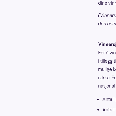
dine vin
(Vinners
den nors
Vinners
For å vi
i tillegg
mulige k
rekke. F
nasjonal 
Antall
Antall