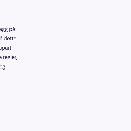
legg på
på dette
 spart
 regler,
 og