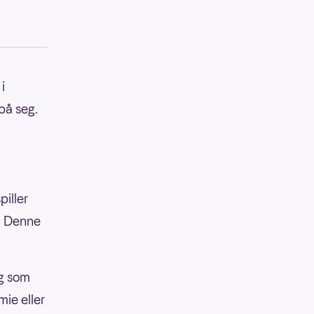
i
på seg.
piller
r. Denne
ng som
mie eller