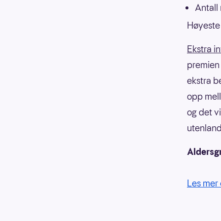
Antall
Høyeste 
Ekstra i
premien f
ekstra b
opp mell
og det v
utenland
Aldersg
Les mer 