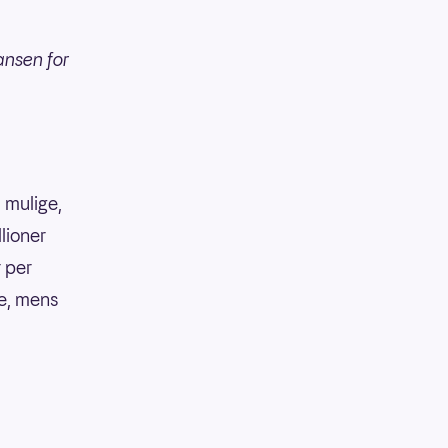
ansen for
 mulige,
llioner
r per
ke, mens