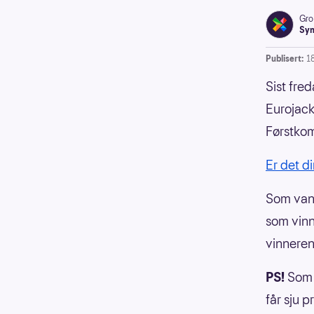
Gro
Syn
Publisert:
1
Sist fred
Eurojack
Førstkom
Er det d
Som vanli
som vinn
vinneren 
PS!
Som g
får sju p