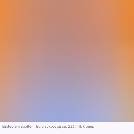
førstepremiepotten i Eurojackpot på ca. 213 mill. kroner.