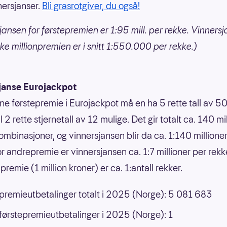
nersjanser.
Bli grasrotgiver, du også!
jansen for førstepremien er 1:95 mill. per rekke. Vinnersj
ke millionpremien er i snitt 1:550.000 per rekke.)
janse Eurojackpot
nne førstepremie i Eurojackpot må en ha 5 rette tall av 50
 til 2 rette stjernetall av 12 mulige. Det gir totalt ca. 140 mi
ombinasjoner, og vinnersjansen blir da ca. 1:140 millione
or andrepremie er vinnersjansen ca. 1:7 millioner per rek
premie (1 million kroner) er ca. 1:antall rekker.
 premieutbetalinger totalt i 2025 (Norge): 5 081 683
 førstepremieutbetalinger i 2025 (Norge): 1