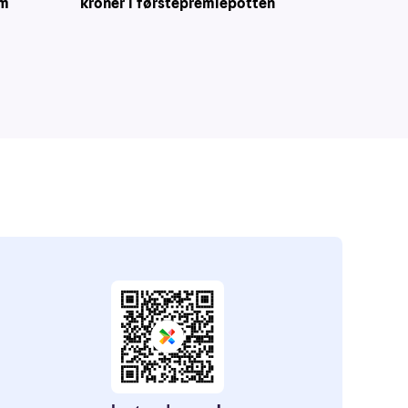
em
kroner i førstepremiepotten