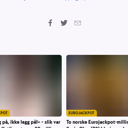
EUROJACKPOT
KPOT
To norske Eurojackpot-milli
 på, ikke legg på!» – slik var