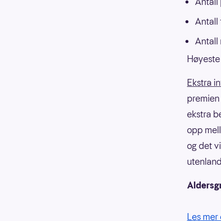
Antall
Antall
Antall
Høyeste 
Ekstra i
premien f
ekstra b
opp mell
og det v
utenland
Aldersg
Les mer 