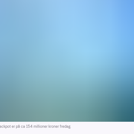
kpot er på ca 154 millioner kroner fredag.