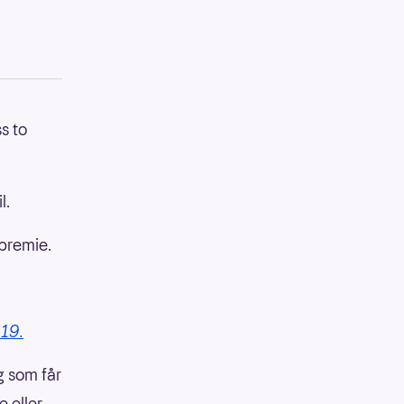
s to
l.
epremie.
 19.
g som får
e eller