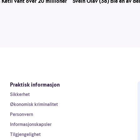
Svein Olav (38) ble én av d
 Ketil vant over 20 millioner
Praktisk informasjon
Sikkerhet
Økonomisk kriminalitet
Personvern
Informasjonskapsler
Tilgjengelighet