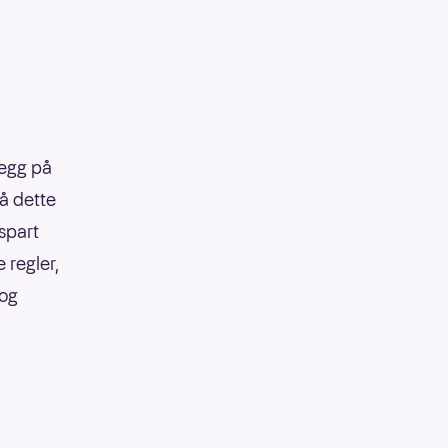
legg på
på dette
 spart
 regler,
 og