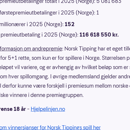
 premieutbetalinger totalt i 2025 (Norge): 5 081 683
 førstepremieutbetalinger i 2025 (Norge): 1
 millionærer i 2025 (Norge):
152
premieutbetaling i 2025 (Norge):
116 618 550 kr.
nformasjon om andrepremie
: Norsk Tipping har et eget til
or 5+1 rette, som kun er for spillere i Norge. Størrelsen 
eløpet vil variere, og er avhengig av hvilket beløp som er
om hver spillomgang. I øvrige medlemsland gjelder andre
il derfor kunne være forskjell i premiesum mellom norske
ske vinnere i denne premiegruppen.
rense 18 år
–
Hjelpelinjen.no
om vinnersjanser for Norsk Tippings spill her