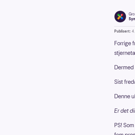
Gro
Syn
Publisert:
4.
Forrige 
stjernetal
Dermed ha
Sist fre
Denne uk
Er det di
PS! Som 
fem prose