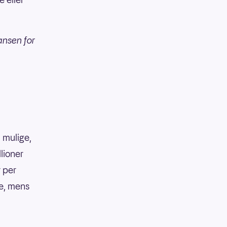
ansen for
 mulige,
llioner
r per
ke, mens