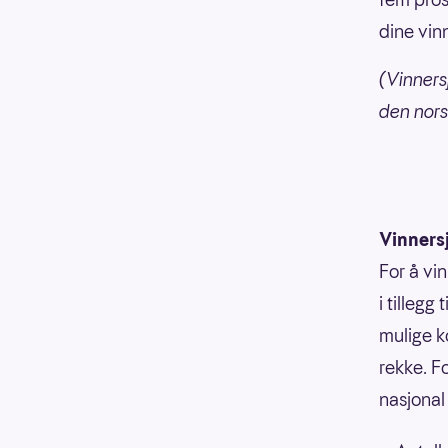
dine vin
(Vinners
den nors
Vinners
For å vi
i tillegg
mulige k
rekke. F
nasjonal 