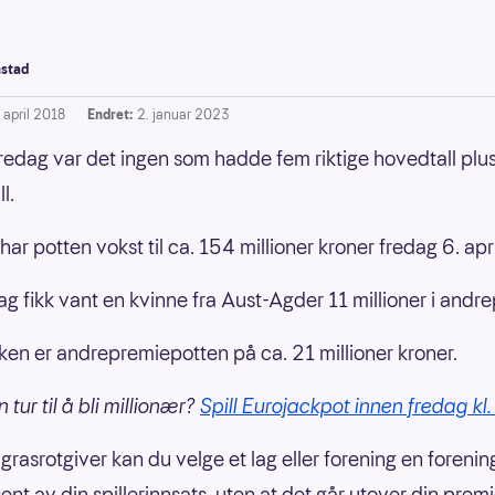
stad
 april 2018
Endret:
2. januar 2023
fredag var det ingen som hadde fem riktige hovedtall plus
l.
r potten vokst til ca. 154 millioner kroner fredag 6. apri
dag fikk vant en kvinne fra Aust-Agder 11 millioner i andr
en er andrepremiepotten på ca. 21 millioner kroner.
n tur til å bli millionær?
Spill Eurojackpot innen fredag kl.
grasrotgiver kan du velge et lag eller forening en forenin
nt av din spillerinnsats, uten at det går utover din premi