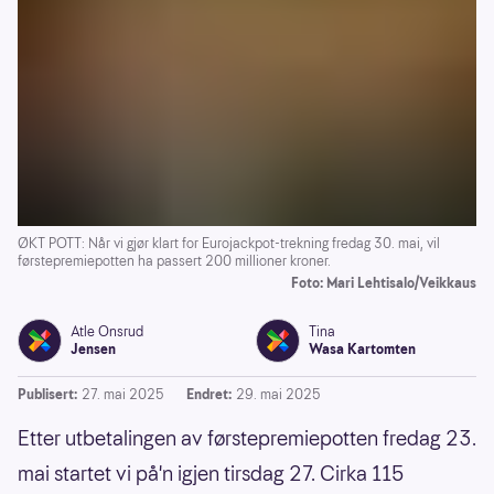
ØKT POTT: Når vi gjør klart for Eurojackpot-trekning fredag 30. mai, vil
førstepremiepotten ha passert 200 millioner kroner.
Foto: Mari Lehtisalo/Veikkaus
Atle Onsrud
Tina
Jensen
Wasa Kartomten
Publisert:
27. mai 2025
Endret:
29. mai 2025
Etter utbetalingen av førstepremiepotten fredag 23.
mai startet vi på'n igjen tirsdag 27. Cirka 115